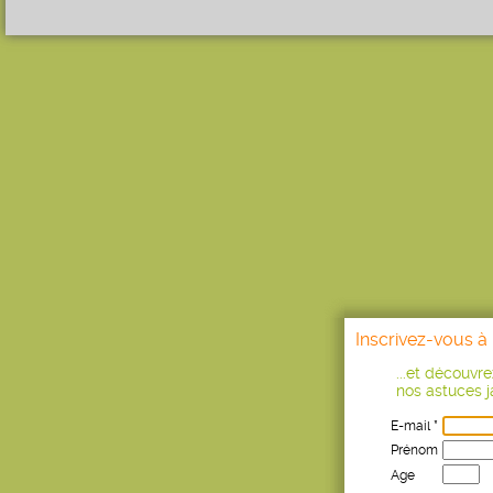
Inscrivez-vous à 
...et découvr
nos astuces ja
E-mail *
Prénom
Age