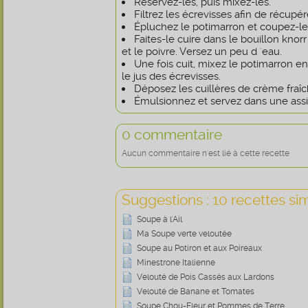
Réservez-les, puis mixez-les.
Filtrez les écrevisses afin de récup
Épluchez le potimarron et coupez-le
Faites-le cuire dans le bouillon knor
et le poivre. Versez un peu d 'eau.
Une fois cuit, mixez le potimarron en
le jus des écrevisses.
Déposez les cuillères de crème fraîc
Émulsionnez et servez dans une assi
0 commentaire
Aucun commentaire n'est lié à cette recette
Suggestions : 10 recettes sim
Soupe à l'Ail
Ma Soupe verte veloutée
Soupe au Potiron et aux Poireaux
Minestrone Italienne
Velouté de Pois Cassés aux Lardons
Velouté de Banane et Tomates
Soupe Chou-Fleur et Pommes de Terre