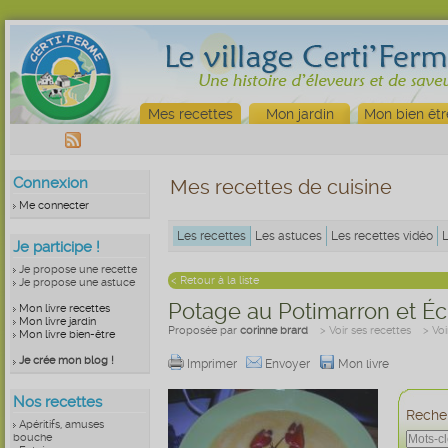
Mes recettes
Mon jardin
Mon bien êtr
Connexion
Mes recettes de cuisine
Me connecter
Les recettes
Les astuces
Les recettes vidéo
Je participe !
Je propose une recette
< Retour à la liste
Je propose une astuce
Potage au Potimarron et Éc
Mon livre recettes
Mon livre jardin
Proposée par
corinne brard
> Voir ses recettes
> Vo
Mon livre bien-être
Je crée mon blog !
Imprimer
Envoyer
Mon livre
Nos recettes
Recher
Apéritifs, amuses
bouche