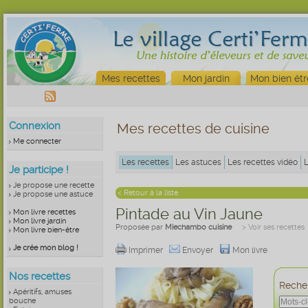
Mes recettes
Mon jardin
Mon bien êtr
Connexion
Mes recettes de cuisine
Me connecter
Les recettes
Les astuces
Les recettes vidéo
Je participe !
Je propose une recette
< Retour à la liste
Je propose une astuce
Pintade au Vin Jaune
Mon livre recettes
Mon livre jardin
Proposée par
Miechambo cuisine
> Voir ses recettes
Mon livre bien-être
Je crée mon blog !
Imprimer
Envoyer
Mon livre
Nos recettes
Recher
Apéritifs, amuses
bouche