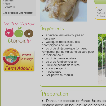
Entrées
Plats
Desserts
Plat
Je propose une recette
Difficult
Cuisson
Visitez iTerroir
Ingrédients
1 pintade fermière coupée en
morceaux
Quelques morilles (ou des
champignons de Paris)
20 cl de vin jaune (que l'on peut
remplacer par de vin blanc du Jura pour
un moindre coût)
20 cl de crème épaisse
20 cl de fond de volaille
Huile de pépins de raisins
1 bouquet garni
3 échalotes
Sel, poivre du moulin
Préparation
Dans une cocotte en fonte, faites d
pintade avec un peu d'huile de pépins d