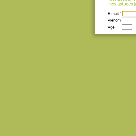
nos astuces ja
E-mail *
Prénom
Age