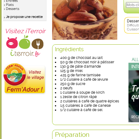
Entrées
Plats
Desserts
Je propose une recette
Desser
Difficult
Visitez iTerroir
Cuisson
Ingrédients
400 g de chocolat au lait
50 g de chocolat noir à pâtisser
130 g de pâte d'amande
125 g de miel
425 g de farine tamisée
1/2 cuillère à café de levure
250 g de sucre
2 oeufs
1 cuillère à soupe de kirch
1 zeste de citron râpé
2 cuillères à café de quatre épices
1,5 cuillères à café de canelle
1/2 cuillère à café de sel
Préparation