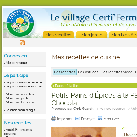
Mes recettes
Mon jardin
Mon bien êtr
Connexion
Mes recettes de cuisine
Me connecter
Les recettes
Les astuces
Les recettes vidéo
Je participe !
Je propose une recette
< Retour à la liste
Je propose une astuce
Petits Pains d'Épices à la 
Mon livre recettes
Mon livre jardin
Chocolat
Mon livre bien-être
Proposée par
Chris Guarch
> Voir ses recettes
> Voi
Je crée mon blog !
Imprimer
Envoyer
Mon livre
Nos recettes
Apéritifs, amuses
bouche
Recher