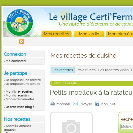
Mes recettes
Mon jardin
Mon bien êtr
Connexion
Mes recettes de cuisine
Me connecter
Les recettes
Les astuces
Les recettes vidéo
Je participe !
Je propose une recette
< Retour à la liste
Je propose une astuce
Petits moelleux à la ratatoui
Mon livre recettes
Mon livre jardin
Mon livre bien-être
Imprimer
Envoyer
Mon livre
Je crée mon blog !
Nos recettes
Recher
Apéritifs, amuses
bouche