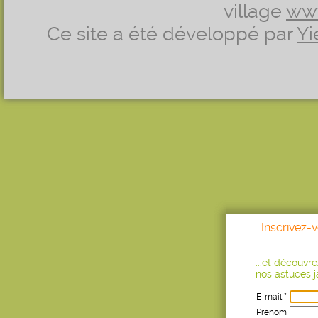
village
ww
Ce site a été développé par
Yi
Inscrivez-
...et découvr
nos astuces ja
E-mail *
Prénom