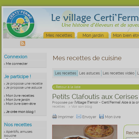
Mes recettes
Mon jardin
Mon bien êtr
Connexion
Mes recettes de cuisine
Me connecter
Les recettes
Les astuces
Les recettes vidéo
Je participe !
Je propose une recette
< Retour à la liste
Je propose une astuce
Petits Clafoutis aux Cerises
Mon livre recettes
Mon livre jardin
Proposée par
[Village iTerroir - Certi'Ferme] Aide à la 
Mon livre bien-être
recettes
> Voir son blog
Je crée mon blog !
Imprimer
Envoyer
Mon livre
Nos recettes
Apéritifs, amuses
Recher
bouche