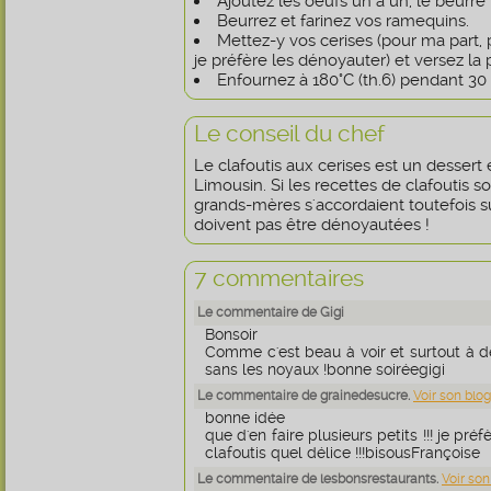
Ajoutez les oeufs un à un, le beurre f
Beurrez et farinez vos ramequins.
Mettez-y vos cerises (pour ma part, p
je préfère les dénoyauter) et versez la 
Enfournez à 180°C (th.6) pendant 30
Le conseil du chef
Le clafoutis aux cerises est un dessert e
Limousin. Si les recettes de clafoutis 
grands-mères s'accordaient toutefois su
doivent pas être dénoyautées !
7 commentaires
Le commentaire de Gigi
Bonsoir
Comme c'est beau à voir et surtout à d
sans les noyaux !bonne soiréegigi
Le commentaire de grainedesucre.
Voir son blog
bonne idée
que d'en faire plusieurs petits !!! je pré
clafoutis quel délice !!!bisousFrançoise
Le commentaire de lesbonsrestaurants.
Voir son