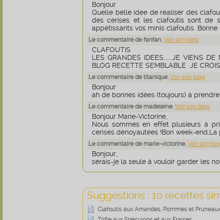
Bonjour
Quelle belle idée de réaliser des clafout
des cerises et les clafoutis sont de sa
appétissants vos minis clafoutis. Bonne s
Le commentaire de fanfan.
Voir son blog
CLAFOUTIS
LES GRANDES IDEES......JE VIENS 
BLOG RECETTE SEMBLABLE JE CROI
Le commentaire de titanique.
Voir son blog
Bonjour
ah de bonnes idées (toujours) à prendre 
Le commentaire de madeleine.
Voir son blog
Bonjour Marie-Victorine,
Nous sommes en effet plusieurs à priv
cerises dénoyautées !Bon week-end,La p
Le commentaire de marie-victorine.
Voir son blo
Bonjour,
serais-je la seule à vouloir garder les n
Suggestions : 10 recettes sim
Clafoutis aux Amandes, Pommes et Pruneau
Trifle aux Spéculoos et aux Fraises