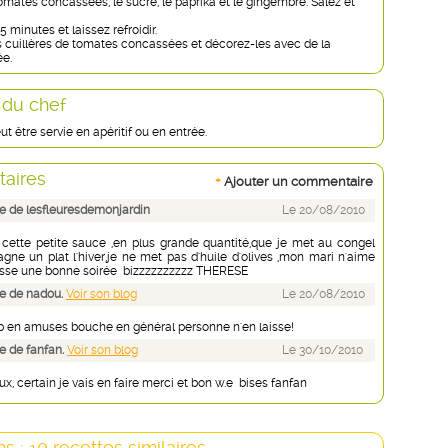
omates concassées, le sucre, le paprika et le gingembre. Salez et
5 minutes et laissez refroidir.
s cuillères de tomates concassées et décorez-les avec de la
ée.
 du chef
ut être servie en apéritif ou en entrée.
aires
+
Ajouter un commentaire
 de lesfleuresdemonjardin
Le 20/08/2010
t cette petite sauce ,en plus grande quantité,que je met au congel
ne un plat l'hiver,je ne met pas d'huile d'olives ,mon mari n'aime
asse une bonne soirée bizzzzzzzzzz THERESE
e de nadou.
Voir son blog
Le 20/08/2010
p en amuses bouche en général personne n'en laisse!
 de fanfan.
Voir son blog
Le 30/10/2010
eux, certain je vais en faire merci et bon w.e bises fanfan
s : 10 recettes similaires