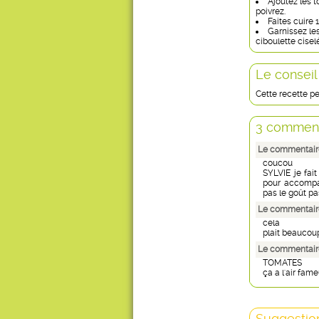
Ajoutez les t
poivrez.
Faites cuire 1
Garnissez le
ciboulette cisel
Le conseil
Cette recette pe
3 comment
Le commentaire
coucou
SYLVIE je fai
pour accompag
pas le goût p
Le commentair
cela
plait beaucou
Le commentaire
TOMATES
ça a l'air fam
Suggestion