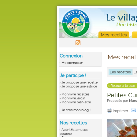
Mes recettes
Connexion
Mes recet
Me connecter
Les recettes
L
Je participe !
Je propose une recette
< Retour à la liste
Je propose une astuce
Petites Cu
Mon livre recettes
Mon livre jardin
Proposée par
Marc
Mon livre bien-être
Je crée mon blog !
Imprimer
Nos recettes
Apéritifs, amuses
bouche