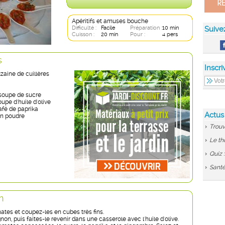
Apéritifs et amuses bouche
Difficulté :
Facile
Préparation :
10 min
Suive
Cuisson :
20 min
Pour :
4 pers
s
Inscri
zaine de cuillères
 soupe de sucre
oupe d'huile d'olive
café de paprika
Actus
n poudre
Trouv
Le th
Quiz 
Santé
n
ates et coupez-les en cubes très fins.
non, puis faites-le revenir dans une casserole avec l'huile d'olive.