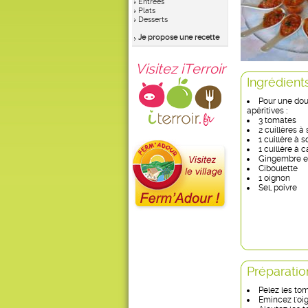
Entrées
Plats
Desserts
Je propose une recette
Visitez iTerroir
Ingrédient
Pour une dou
apéritives :
3 tomates
2 cuillères à
1 cuillère à s
1 cuillère à 
Gingembre e
Ciboulette
1 oignon
Sel, poivre
Préparatio
Pelez les tom
Emincez l'oig