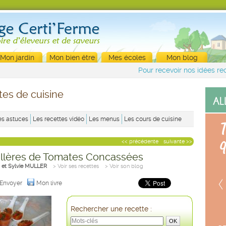
Mon jardin
Mon bien être
Mes écoles
Mon blog
Pour recevoir nos idées rec
tes de cuisine
es astuces
Les recettes vidéo
Les menus
Les cours de cuisine
<< précédente
suivante >>
illères de Tomates Concassées
 et Sylvie MULLER
> Voir ses recettes
> Voir son blog
Envoyer
Mon livre
Rechercher une recette :