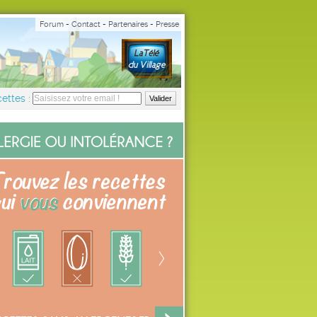
Forum
-
Contact
-
Partenaires
-
Presse
ettes :