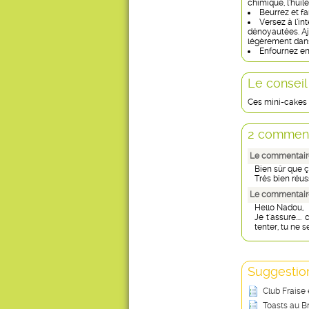
chimique, l’huile,
Beurrez et f
Versez à l’in
dénoyautées. Ajo
légèrement dans
Enfournez en
Le conseil
Ces mini-cakes s
2 comment
Le commentair
Bien sûr que ça
Trés bien réus
Le commentaire
Hello Nadou,
Je t'assure...
tenter, tu ne 
Suggestion
Club Fraise
Toasts au B