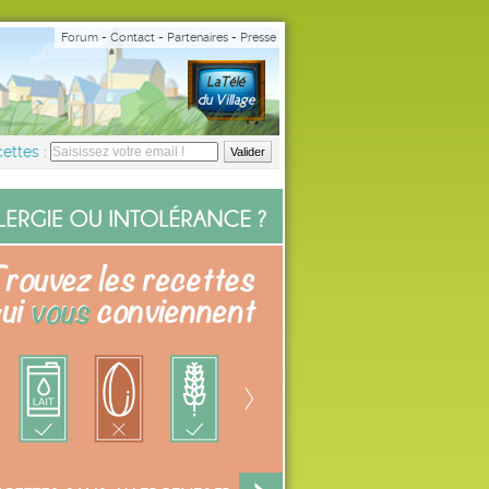
Forum
-
Contact
-
Partenaires
-
Presse
ettes :