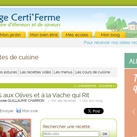
Mon jardin
Mon bien être
Mes écoles
Mon blog
Pour recevoir nos idées rec
tes de cuisine
es astuces
Les recettes vidéo
Les menus
Les cours de cuisine
<< précédente
suivante >>
 aux Olives et à la Vache qui Rit
çoise GUILLAUME CHARRON
> Voir ses recettes
> Voir son blog
Envoyer
Mon livre
Rechercher une recette :