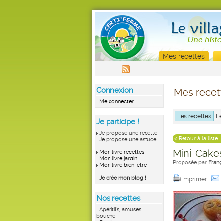
Mes recettes
Connexion
Mes recet
Me connecter
Les recettes
L
Je participe !
Je propose une recette
< Retour à la liste
Je propose une astuce
Mini-Cakes
Mon livre recettes
Mon livre jardin
Proposée par
Fran
Mon livre bien-être
Je crée mon blog !
Imprimer
Nos recettes
Apéritifs, amuses
bouche