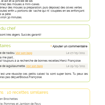
 le lait et la pincée de sel.
arinez des moules à mini-cakes.
térieur des moules la préparation, puis déposez des olives vertes
utez enfin 4 portions de "vache qui rit" coupées en les enfonçant
 la pâte.
viron 30 minutes.
 du chef
ont très légers. Succès garanti!
aires
+
Ajouter un commentaire
e de nadou.
Voir son blog
Le 27/05/2011
 me plait...
si! toujours à la recherche de bonnes recettes.Merci Françoise.
 de laguillaumette.
Voir son blog
Le 29/05/2011
. c'est une réussite ces petits cakes! Ils sont super bons. Tu peux les
seras pas déçue!Bisous.Françoise.
s : 10 recettes similaires
 en Brochettes
rie, Pommes et Jambon de Pays