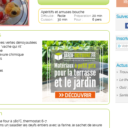
Apéritifs et amuses bouche
Difficulté :
Facile
Préparation :
20 min
Suive
Cuisson :
30 min
Pour :
6 pers
s
Inscri
ves vertes dénoyautées
 "vache qui rit"
ine
levure chimique
rs
t
Actus
e
el
Trouv
Le th
Quiz 
Santé
n
e four à 180°C, thermostat 6-7.
 un saladier les œufs entiers avec la farine, le sachet de levure