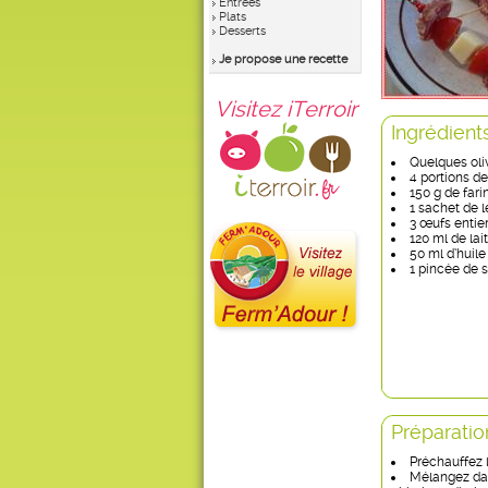
Entrées
Plats
Desserts
Je propose une recette
Visitez iTerroir
Ingrédient
Quelques oli
4 portions de
150 g de far
1 sachet de 
3 œufs entie
120 ml de lai
50 ml d’huil
1 pincée de s
Préparatio
Préchauffez l
Mélangez dans