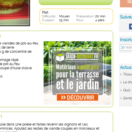
Plat
Difficulté :
Moyen
Préparation :
20 min
Suive
Cuisson :
15 min
Pour :
4 pers
s
Inscri
e viandes de pot-au-feu
de terre
40 g de concentré de
romage râpé
de pot au feu
Actus
soupe d'huile d'olive
Trouv
il
Le th
Quiz 
Santé
n
uile dans une poêle et faites revenir les oignons et l'ail,
mincés. Ajoutez les restes de viande coupés en morceaux et