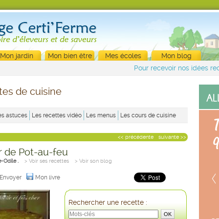
Mon jardin
Mon bien être
Mes écoles
Mon blog
Pour recevoir nos idées rec
tes de cuisine
es astuces
Les recettes vidéo
Les menus
Les cours de cuisine
<< précédente
suivante >>
r de Pot-au-feu
-Odile .
> Voir ses recettes
> Voir son blog
Envoyer
Mon livre
Rechercher une recette :