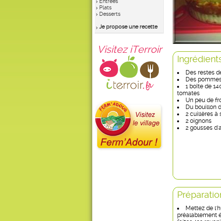
Entrées
Plats
Desserts
Je propose une recette
Visitez iTerroir
Ingrédient
Des restes d
Des pommes 
1 boîte de 1
tomates
Un peu de f
Du bouillon 
2 cuillères à 
2 oignons
2 gousses d'a
Préparatio
Mettez de l'h
préalablement é