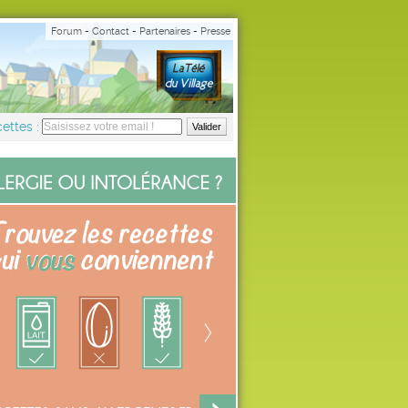
Forum
-
Contact
-
Partenaires
-
Presse
ettes :