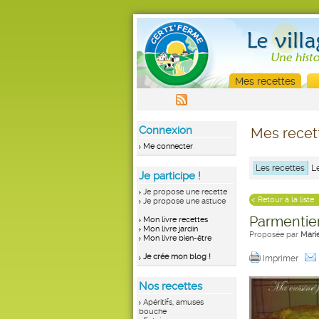
Mes recettes
Connexion
Mes recet
Me connecter
Les recettes
L
Je participe !
Je propose une recette
< Retour à la liste
Je propose une astuce
Parmentie
Mon livre recettes
Mon livre jardin
Proposée par
Marie
Mon livre bien-être
Je crée mon blog !
Imprimer
Nos recettes
Apéritifs, amuses
bouche