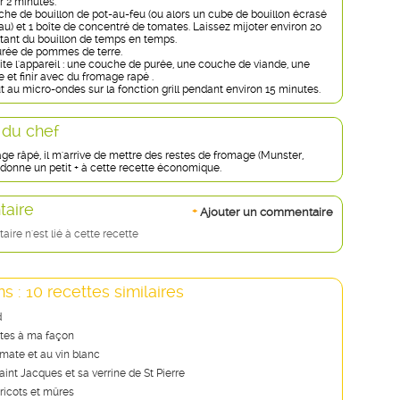
ir 2 minutes.
uche de bouillon de pot-au-feu (ou alors un cube de bouillon écrasé
u) et 1 boîte de concentré de tomates. Laissez mijoter environ 20
tant du bouillon de temps en temps.
urée de pommes de terre.
te l'appareil : une couche de purée, une couche de viande, une
et finir avec du fromage rapé .
t au micro-ondes sur la fonction grill pendant environ 15 minutes.
 du chef
ge râpé, il m'arrive de mettre des restes de fromage (Munster,
ela donne un petit + à cette recette économique.
aire
+
Ajouter un commentaire
re n'est lié à cette recette
s : 10 recettes similaires
d
ites à ma façon
omate et au vin blanc
aint Jacques et sa verrine de St Pierre
ricots et mûres