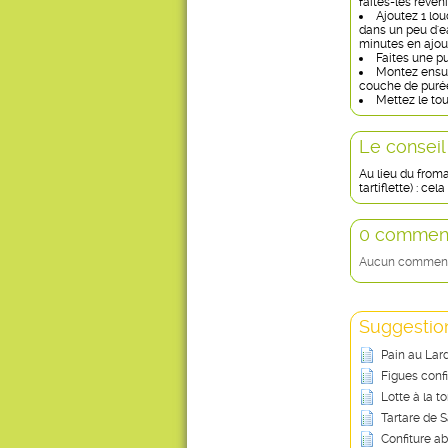
faites-les reven
Ajoutez 1 lo
dans un peu d'ea
minutes en ajou
Faites une p
Montez ensui
couche de purée 
Mettez le tou
Le conseil
Au lieu du froma
tartiflette) : c
0 comment
Aucun commentai
Suggestion
Pain au Lar
Figues conf
Lotte à la t
Tartare de S
Confiture ab