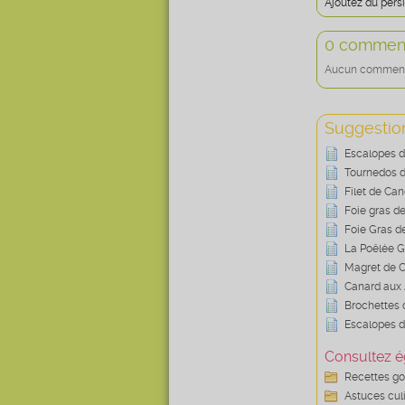
Ajoutez du persi
0 comment
Aucun commentai
Suggestion
Escalopes de
Tournedos d
Filet de Can
Foie gras d
Foie Gras d
La Poêlée 
Magret de 
Canard aux
Brochettes 
Escalopes 
Consultez é
Recettes g
Astuces cul