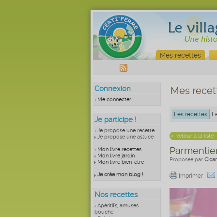
Mes recettes
Connexion
Mes recet
Me connecter
Les recettes
L
Je participe !
Je propose une recette
< Retour à la liste
Je propose une astuce
Parmentier
Mon livre recettes
Mon livre jardin
Proposée par
Cica
Mon livre bien-être
Je crée mon blog !
Imprimer
Nos recettes
Apéritifs, amuses
bouche