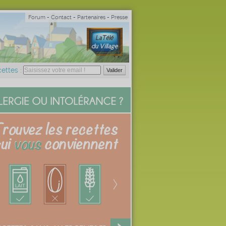
Forum
-
Contact
-
Partenaires
-
Presse
ettes :