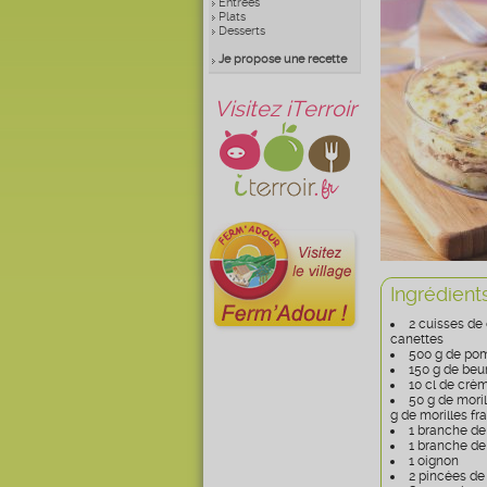
Entrées
Plats
Desserts
Je propose une recette
Visitez iTerroir
Ingrédient
2 cuisses de
canettes
500 g de po
150 g de beu
10 cl de crèm
50 g de mori
g de morilles fr
1 branche d
1 branche de
1 oignon
2 pincées de