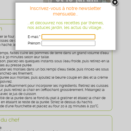
Inscrivez-vous à notre newsletter
mensuelle...
...et découvrez nos recettes par thèmes,
nos astuces jardin, les actus du village...
n
er le four à 180°C.
E-mail *
isses de canard dans un plat à gratiner, puis effritez le thym et le
Prénom
n haché, les cuisses de canard et 5 cl d’eau. Placez au four pendant
Age
* obligatoire
emps, faites cuire les pommes de terre dans un grand volume d’eau
 à 30 minutes selon leur taille.
son, placez-les quelques instants sous l’eau froide, puis retirez-en la
les au presse purée.
ater les morilles dans un bol rempli d’eau tiède, puis rincez-les sous
tranchez-les finement.
purée aux morilles, puis ajoutez le beurre coupé en dés et la crème
 poivrez.
e suffisamment pour incorporer les ingrédients. Retirez les cuisses
r, puis retirez la chair en l’effilochant grossièrement. Mélangez la
avec le jus de cuisson.
tié de la purée dans le fond du plat à gratiner et étalez la chair de
 en étalant le reste de la purée. Striez le dessus du hachis
ide d’une fourchette et placez au four 20 à 25 minutes à 210°C.
 du chef
e.