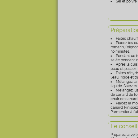
Sel et poivre
Préparatio
Faites chauff
Placez les cu
romarin, l’oigno
30 minutes.
Pendant ce t
salée pendant 20
Après la cuis
peau et passez-
Faites réhydr
l’eau froide et 
Mélangez la 
liquide. Salez et
Mélangez just
de canard du fou
chair de canard 
Placez la moi
canard. Finissez
Parmentier à l’a
Le conseil
Préparez la veill