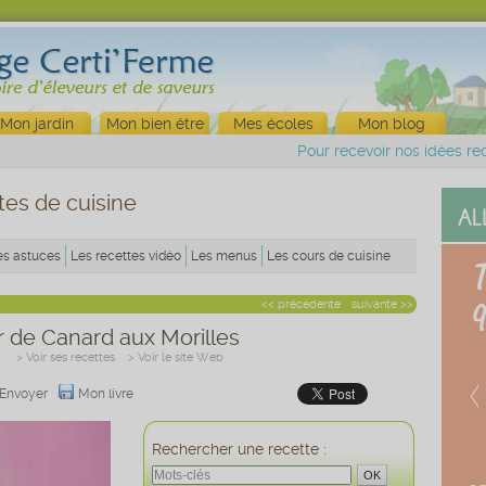
Mon jardin
Mon bien être
Mes écoles
Mon blog
Pour recevoir nos idées rec
tes de cuisine
es astuces
Les recettes vidéo
Les menus
Les cours de cuisine
<< précédente
suivante >>
 de Canard aux Morilles
r
> Voir ses recettes
> Voir le site Web
Envoyer
Mon livre
Rechercher une recette :