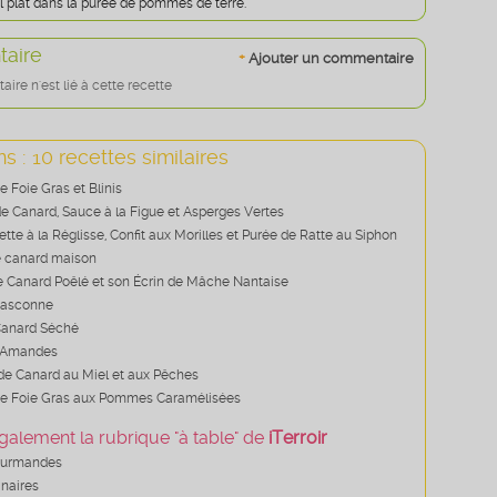
l plat dans la purée de pommes de terre.
aire
+
Ajouter un commentaire
re n'est lié à cette recette
s : 10 recettes similaires
 Foie Gras et Blinis
e Canard, Sauce à la Figue et Asperges Vertes
ette à la Réglisse, Confit aux Morilles et Purée de Ratte au Siphon
e canard maison
e Canard Poêlé et son Écrin de Mâche Nantaise
Gasconne
Canard Séché
 Amandes
de Canard au Miel et aux Pêches
de Foie Gras aux Pommes Caramélisées
galement la rubrique "à table" de
iTerroir
ourmandes
inaires