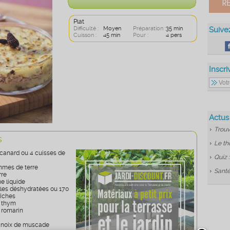
Plat
Difficulté :
Moyen
Préparation :
35 min
Suive
Cuisson :
45 min
Pour :
4 pers
Inscri
Actus
Trouv
s
Le th
 canard ou 4 cuisses de
Quiz 
mmes de terre
Santé
rre
e liquide
lles déshydratées ou 170
aîches
e thym
 romarin
 noix de muscade