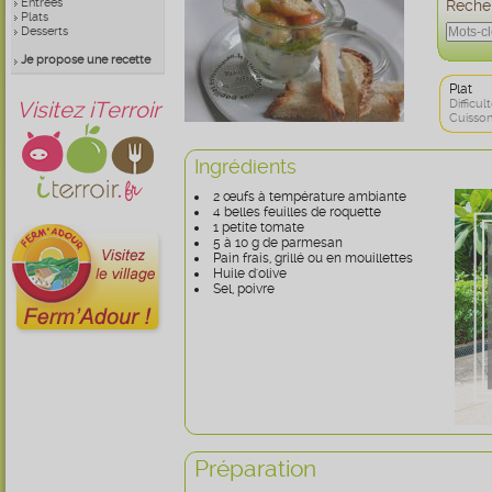
Entrées
Recher
Plats
Desserts
Je propose une recette
Plat
Visitez iTerroir
Difficult
Cuisson
Ingrédients
2 œufs à température ambiante
4 belles feuilles de roquette
1 petite tomate
5 à 10 g de parmesan
Pain frais, grillé ou en mouillettes
Huile d'olive
Sel, poivre
Préparation