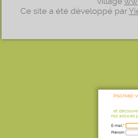
village
ww
Ce site a été développé par
Yi
Inscrivez-
...et découvr
nos astuces ja
E-mail *
Prénom