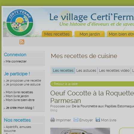
Mes recettes
Mon jardin
Mon bien êtr
Connexion
Mes recettes de cuisine
Me connecter
Les recettes
Les astuces
Les recettes vidéo
Je participe !
Je propose une recette
< Retour à la liste
Je propose une astuce
Oeuf Cocotte à la Roquette
Mon livre recettes
Mon livre jardin
Parmesan
Mon livre bien-être
Proposée par
De la Fourchette aux Papilles Estomaqué
Je crée mon blog !
blog
Nos recettes
Imprimer
Envoyer
Mon livre
Apéritifs, amuses
bouche