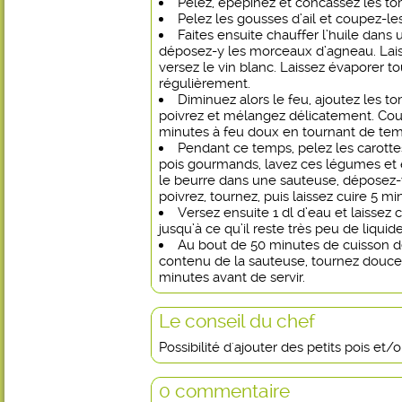
Pelez, épépinez et concassez les to
Pelez les gousses d’ail et coupez-le
Faites ensuite chauffer l’huile dans
déposez-y les morceaux d’agneau. Laiss
versez le vin blanc. Laissez évaporer t
régulièrement.
Diminuez alors le feu, ajoutez les tom
poivrez et mélangez délicatement. Couv
minutes à feu doux en tournant de te
Pendant ce temps, pelez les carottes 
pois gourmands, lavez ces légumes et é
le beurre dans une sauteuse, déposez-y
poivrez, tournez, puis laissez cuire 5 m
Versez ensuite 1 dl d’eau et laissez 
jusqu’à ce qu’il reste très peu de liquide
Au bout de 50 minutes de cuisson de
contenu de la sauteuse, tournez doucem
minutes avant de servir.
Le conseil du chef
Possibilité d'ajouter des petits pois et/
0 commentaire