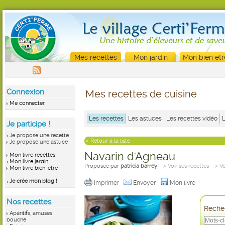
Mes recettes
Mon jardin
Mon bien êtr
Connexion
Mes recettes de cuisine
Me connecter
Les recettes
Les astuces
Les recettes vidéo
Je participe !
Je propose une recette
< Retour à la liste
Je propose une astuce
Navarin d'Agneau
Mon livre recettes
Mon livre jardin
Proposée par
patricia barrey
> Voir ses recettes
> V
Mon livre bien-être
Je crée mon blog !
Imprimer
Envoyer
Mon livre
Nos recettes
Recher
Apéritifs, amuses
bouche