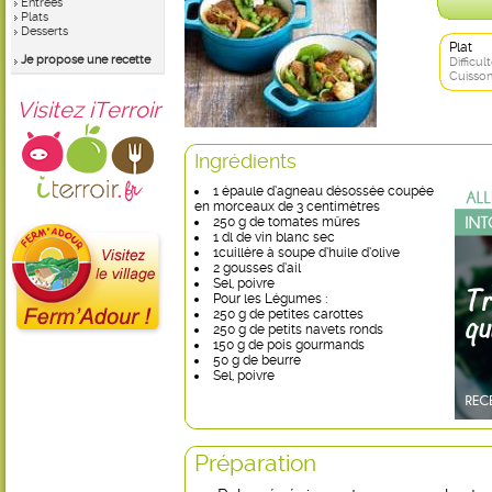
Entrées
Plats
Desserts
Plat
Je propose une recette
Difficult
Cuisson
Visitez iTerroir
Ingrédients
1 épaule d’agneau désossée coupée
en morceaux de 3 centimètres
250 g de tomates mûres
1 dl de vin blanc sec
1cuillère à soupe d’huile d’olive
2 gousses d’ail
Sel, poivre
Pour les Légumes :
250 g de petites carottes
250 g de petits navets ronds
150 g de pois gourmands
50 g de beurre
Sel, poivre
Préparation