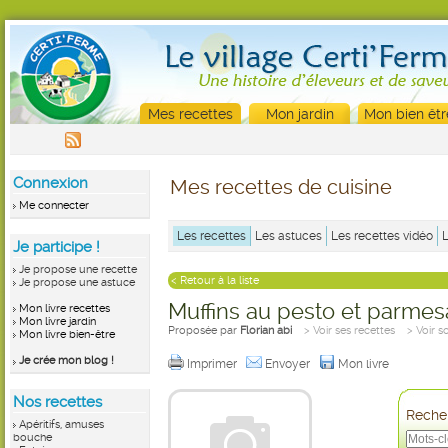
Mes recettes
Mon jardin
Mon bien êtr
Connexion
Mes recettes de cuisine
Me connecter
Les recettes
Les astuces
Les recettes vidéo
Je participe !
Je propose une recette
< Retour à la liste
Je propose une astuce
Muffins au pesto et parme
Mon livre recettes
Mon livre jardin
Proposée par
Florian abi
> Voir ses recettes
> Voir s
Mon livre bien-être
Je crée mon blog !
Imprimer
Envoyer
Mon livre
Nos recettes
Recher
Apéritifs, amuses
bouche