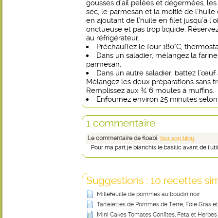
gousses d’ail pelées et dégermées, les
sec, le parmesan et la moitié de l’huile
en ajoutant de l’huile en filet jusqu’à l
onctueuse et pas trop liquide. Réservez
au réfrigérateur.
Préchauffez le four 180°C, thermosta
Dans un saladier, mélangez la farine 
parmesan.
Dans un autre saladier, battez l’œuf 
Mélangez les deux préparations sans trop
Remplissez aux ¾ 6 moules à muffins.
Enfournez environ 25 minutes selon 
1 commentaire
Le commentaire de floabi.
Voir son blog
Pour ma part je blanchis le basilic avant de l'uti
Suggestions : 10 recettes sim
Millefeuille de pommes au boudin noir
Tartelettes de Pommes de Terre, Foie Gras e
Mini Cakes Tomates Confites, Feta et Herbe