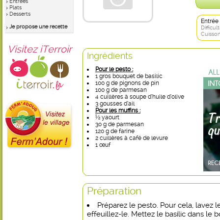
Entrées
Plats
Desserts
Entrée
Je propose une recette
Difficult
Cuisson
Visitez iTerroir
Ingrédients
Pour le pesto :
1 gros bouquet de basilic
100 g de pignons de pin
100 g de parmesan
4 cuillères à soupe d’huile d’olive
3 gousses d’ail
Pour les muffins :
½ yaourt
30 g de parmesan
120 g de farine
2 cuillères à café de levure
1 œuf
Préparation
Préparez le pesto. Pour cela, lavez le
effeuillez-le. Mettez le basilic dans le 