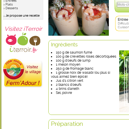
Entrées
Plats
Desserts
Je propose une recette
Entrée
Difficult
Visitez iTerroir
Cuisson
Ingrédients
150 g de saumon fumé
100 g de crevettes roses décortiquées
100 g d'oeufs de lump
1 melon moyen
250 g de fromage blanc
1 grosse noix de wasabi (ou plus si
vous aimez bien épicé)
Jus d'1 citron vert
2 blancs d'oeufs
4 brins d'aneth
Sel, poivre
Préparation