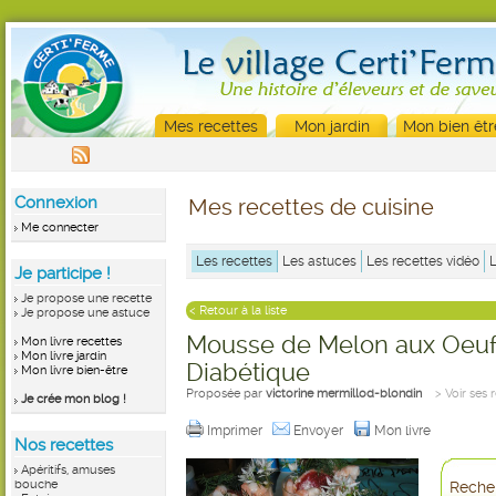
Mes recettes
Mon jardin
Mon bien êtr
Connexion
Mes recettes de cuisine
Me connecter
Les recettes
Les astuces
Les recettes vidéo
Je participe !
Je propose une recette
< Retour à la liste
Je propose une astuce
Mousse de Melon aux Oeu
Mon livre recettes
Mon livre jardin
Diabétique
Mon livre bien-être
Proposée par
victorine mermillod-blondin
> Voir ses 
Je crée mon blog !
Imprimer
Envoyer
Mon livre
Nos recettes
Apéritifs, amuses
bouche
Recher