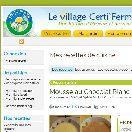
Mes recettes
Mon jardin
Mon bien êtr
Connexion
Mes recettes de cuisine
Me connecter
Les recettes
Les astuces
Les recettes vidéo
Je participe !
Je propose une recette
< Retour à la liste
Je propose une astuce
Mousse au Chocolat Blanc
Mon livre recettes
Mon livre jardin
Proposée par
Marc et Sylvie MULLER
> Voir ses recet
Mon livre bien-être
Je crée mon blog !
Imprimer
Envoyer
Mon livre
Nos recettes
Recher
Apéritifs, amuses
bouche