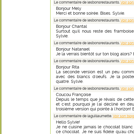
Le commentaire de lesbonsrestaurants.
Voir son
Bonjour Mely
Merci et bonne soirée. Bises. Sylvie.
Le commentaire de lesbonsrestaurants.
Voir son
Bonjour Chantal
Surtout qu'il nous reste des framboise
Sylvie.
Le commentaire de lesbonsrestaurants.
Voir son
Bonjour Natanael
Je la verrais bientôt sur ton blog alors? 
Le commentaire de lesbonsrestaurants.
Voir son
Bonjour Rita
La seconde version est un peu comme
avec des blancs d'oeufs. Je la poste
quatre. Sylvie.
Le commentaire de lesbonsrestaurants.
Voir son
Coucou Françoise
Depuis le temps que je rêvais de cett
et c'est pourquoi je l'ai décliné en deu
troisième version qui pointe à l'horizon! B
Le commentaire de laguillaumette.
Voir son blog
Hello Sylvie!
Je ne cuisine jamais le chocolat blanc
ce chocolat. Je ne suis fidèle qu'au cho