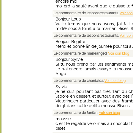
encore moi
moi ordi a sauté avant que je puisse te f
Le commentaire de lesbonsrestaurants.
Voir son
Bonjour Loup
Vu le temps que nous avons, j'ai fait
midi!Bisous à toi et à ta maman. Bises. S
Le commentaire de lesbonsrestaurants.
Voir son
Bonjour Brigitte
Merci et bonne fin de journée pour toi aus
Le commentaire de marieanged.
Voir son blog
Bonjour Sylvie
Si tu nous prend par les sentiments mai
Je n'ai encore jamais essayé la mousse 
Ange
Le commentaire de chantal02.
Voir son blog
Sylvie
je ne suis pourtant pas très 'fan' du c
l'adore en dessert et surtout avec des 
Victorine,en particulier avec des fra
doigt dans cette petite mousse!Bisous.
Le commentaire de fanfan.
Voir son blog
mousse
c est le regalde vero mais au chocolat 
bises