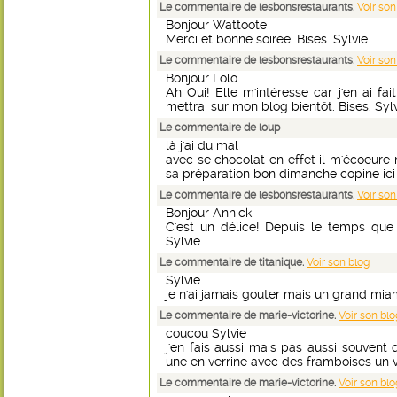
Le commentaire de lesbonsrestaurants.
Voir son
Bonjour Wattoote
Merci et bonne soirée. Bises. Sylvie.
Le commentaire de lesbonsrestaurants.
Voir son
Bonjour Lolo
Ah Oui! Elle m'intéresse car j'en ai fa
mettrai sur mon blog bientôt. Bises. Sylv
Le commentaire de loup
là j'ai du mal
avec se chocolat en effet il m'écoeure 
sa préparation bon dimanche copine ic
Le commentaire de lesbonsrestaurants.
Voir son
Bonjour Annick
C'est un délice! Depuis le temps que 
Sylvie.
Le commentaire de titanique.
Voir son blog
Sylvie
je n'ai jamais gouter mais un grand miam
Le commentaire de marie-victorine.
Voir son blo
coucou Sylvie
j'en fais aussi mais pas aussi souvent q
une en verrine avec des framboises un vr
Le commentaire de marie-victorine.
Voir son blo