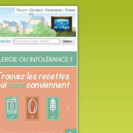
Forum
-
Contact
-
Partenaires
-
Presse
ettes :