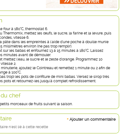
n
e four à 180°C, thermostat 6.
u Thermomix, mettez les œufs, le sucre, la farine et la levure, puis
ondes, vitesse 6.
la pâte dans les empreintes à l'aide d'une poche à douille munie
 5 millimètres environ (ne pas trop remplir).
at sur les babas et enfournez 13 à 15 minutes à 180°C. Laissez
ues minutes avant de démouler.
et mettez l'eau, le sucre et le zeste d'orange. Programmez 10
vitesse 2.
la minuterie, ajoutez le Cointreau et remettez 1 minute ou 2 afin de
ange à 100°C.
as trop) les pots de confiture de mini babas. Versez le sirop très
s pots et retournez-les jusqu'à complet refroidissement.
 du chef
petits morceaux de fruits suivant la saison.
aire
+
Ajouter un commentaire
re n'est lié à cette recette