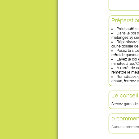
Préparatio
Préchauffez l
Dans le bol d
mélangez 15 sec
Répartissez 
d'une douille de
Posez la silp
refroidir quelq
Lavez le bol 
minutes à 100°C 
À l'arrêt de 
remettre le mél
Remplissez (p
chaud, fermez le
Le conseil
Servez garni de 
0 comment
Aucun commentai