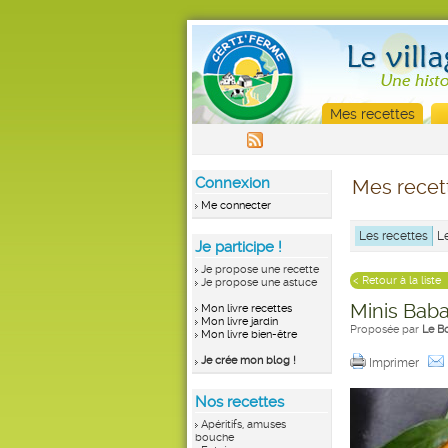
Mes recettes
Connexion
Mes recet
Me connecter
Les recettes
L
Je participe !
Je propose une recette
< Retour à la liste
Je propose une astuce
Minis Bab
Mon livre recettes
Mon livre jardin
Proposée par
Le B
Mon livre bien-être
Je crée mon blog !
Imprimer
Nos recettes
Apéritifs, amuses
bouche