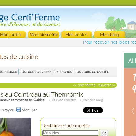
Mon jardin
Mon bien être
Mes écoles
Mon blog
Pour recevoir nos idées rec
tes de cuisine
es astuces
Les recettes vidéo
Les menus
Les cours de cuisine
<< précédente
suivante >>
as au Cointreau au Thermomix
onheur commence en Cuisine
> Voir ses recettes
> Voir son blog
Envoyer
Mon livre
Rechercher une recette :