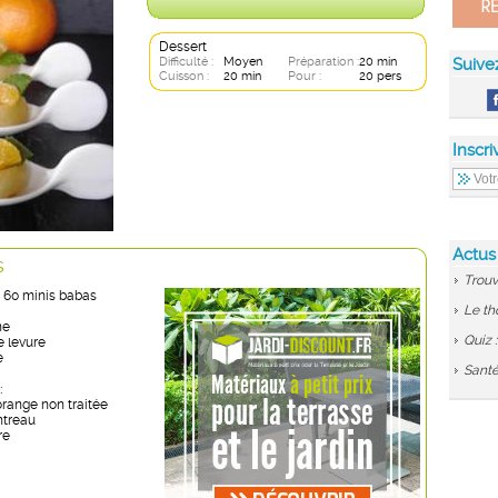
Dessert
Difficulté :
Moyen
Préparation :
20 min
Suive
Cuisson :
20 min
Pour :
20 pers
Inscri
Actus
s
Trouv
 60 minis babas
Le th
ne
Quiz 
e levure
e
Santé
:
orange non traitée
ntreau
re