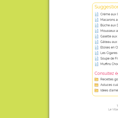
Suggestion
Crème aux 
Macarons a
Bûche aux 
Mousseux au
Galette aux 
Gâteau aux 
Etoiles en 
Les Cigare
Soupe de Fr
Muffins Ch
Consultez é
Recettes g
Astuces cul
Idées d’amé
T
Le Vill