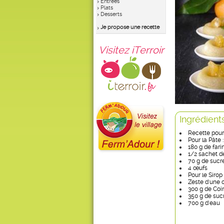
Entrées
Plats
Desserts
Je propose une recette
Visitez iTerroir
Ingrédient
Recette pour
Pour la Pâte :
180 g de fari
1/2 sachet d
70 g de sucr
4 œufs
Pour le Sirop 
Zeste d'une 
300 g de Coi
350 g de suc
700 g d'eau