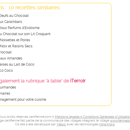
s : 10 recettes similaires
Oeufs au Chocolat
ux Carambars
Doux Parfums d'Exotisme
 Chocolat sur son Lit Croquant
Noisettes et Poires
Noix et Raisins Secs
Chocolat
s aux Amandes
aises au Lait de Coco
oco Coco
galement la rubrique "à table" de
iTerroir
ourmandes
inaires
nagement pour votre cuisine
ous droits réservés certiferme.com ¤
Mentions légales ¤ Conditions Générales d'Utilisati
age certiferme fait partie de la communauté des villages intégrant le village
www.fermado
Ce site a été développé par
Yieloo
avec les technologies
Intra'Know