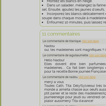
Montez les blancs en neige.
Dans un saladier, mélangez la farine,
sel. Ensuite, ajoutez les jaunes d'oeufs, 
Incorporez les blancs délicatement e
soupe dans chaque moule à madeleine
Enfournez 10 minutes, puis laissez r
11 commentaires
Le commentaire de titanique.
Voir son blog
Nadou
oui, tes madeleines sont magnifiques !! (
Le commentaire de laguillaumette.
Voir son blog
Hello Nadou!
Elles doivent être bien parfumée
madeleines.... Ca fait bien longtemps q
pour ta recette.Bonne journée.Françoise
Le commentaire de nadou.
Voir son blog
merçi a vous
Toutes Cath, Tita Dély!Sylvieoui trés b
monde a aimé!la chasse aux oeufs aussi!
ptit panier et le reste des madeleines!iç
journéeneige pour jeudi ou vendredi on v
plaisir aussimerçi Tita d'avance!