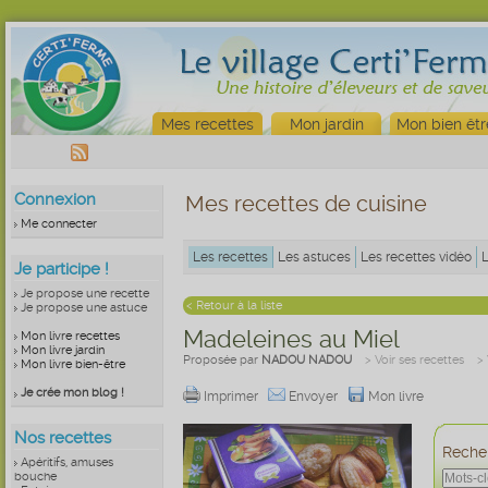
Mes recettes
Mon jardin
Mon bien êtr
Connexion
Mes recettes de cuisine
Me connecter
Les recettes
Les astuces
Les recettes vidéo
Je participe !
Je propose une recette
< Retour à la liste
Je propose une astuce
Madeleines au Miel
Mon livre recettes
Mon livre jardin
Proposée par
NADOU NADOU
> Voir ses recettes
>
Mon livre bien-être
Je crée mon blog !
Imprimer
Envoyer
Mon livre
Nos recettes
Recher
Apéritifs, amuses
bouche