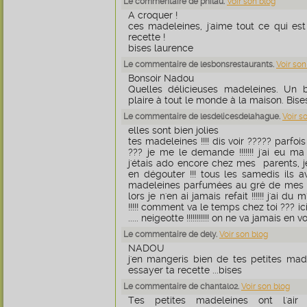
Le commentaire de philau.
Voir son blog
A croquer !
ces madeleines, j'aime tout ce qui es
recette !
bises laurence
Le commentaire de lesbonsrestaurants.
Voir son
Bonsoir Nadou
Quelles délicieuses madeleines. Un b
plaire à tout le monde à la maison. Bises
Le commentaire de lesdelicesdelahague.
Voir s
elles sont bien jolies
tes madeleines !!!! dis voir ????? parfoi
??? je me le demande !!!!!!! j'ai eu 
j'étais ado encore chez mes parents, je
en dégouter !!! tous les samedis ils 
madeleines parfumées au gré de mes env
lors je n'en ai jamais refait !!!!!! j'ai du
!!!!! comment va le temps chez toi ??? ici 
..... neigeotte !!!!!!!!!!! on ne va jamais en voi
Le commentaire de dely.
Voir son blog
NADOU
j'en mangeris bien de tes petites mad
essayer ta recette ...bises
Le commentaire de chantal02.
Voir son blog
Tes petites madeleines ont l'air 