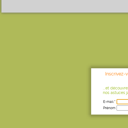
Inscrivez-
...et découvr
nos astuces ja
E-mail *
Prénom
Age