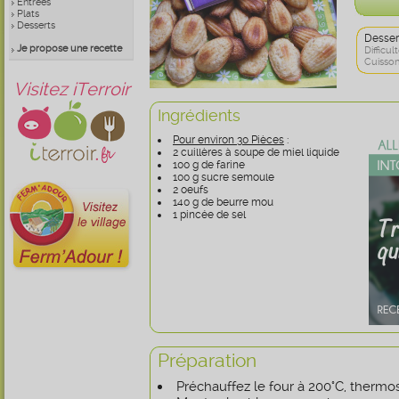
Entrées
Plats
Desserts
Desser
Je propose une recette
Difficult
Cuisson
Visitez iTerroir
Ingrédients
Pour environ 30 Pièces
:
2 cuillères à soupe de miel liquide
100 g de farine
100 g sucre semoule
2 oeufs
140 g de beurre mou
1 pincée de sel
Préparation
Préchauffez le four à 200°C, thermos