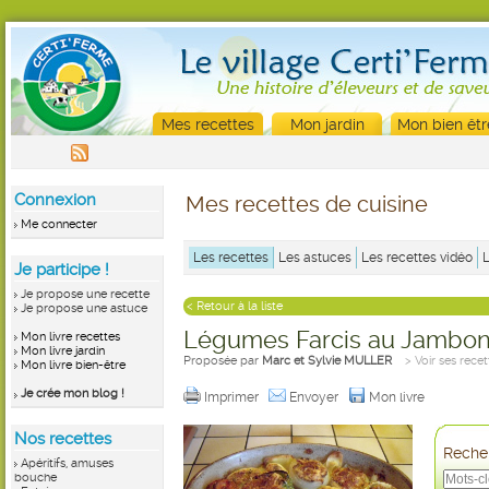
Mes recettes
Mon jardin
Mon bien êtr
Connexion
Mes recettes de cuisine
Me connecter
Les recettes
Les astuces
Les recettes vidéo
Je participe !
Je propose une recette
< Retour à la liste
Je propose une astuce
Légumes Farcis au Jambo
Mon livre recettes
Mon livre jardin
Proposée par
Marc et Sylvie MULLER
> Voir ses recet
Mon livre bien-être
Je crée mon blog !
Imprimer
Envoyer
Mon livre
Nos recettes
Recher
Apéritifs, amuses
bouche