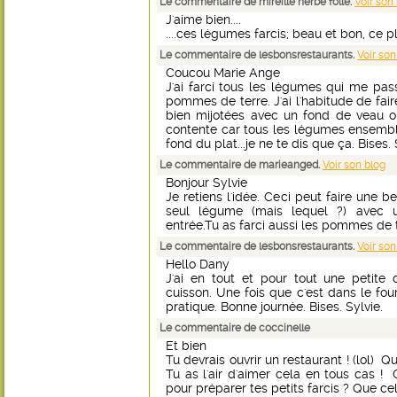
Le commentaire de mireille herbe folle.
Voir son
J'aime bien....
....ces légumes farcis; beau et bon, ce p
Le commentaire de lesbonsrestaurants.
Voir son
Coucou Marie Ange
J'ai farci tous les légumes qui me pa
pommes de terre. J'ai l'habitude de fair
bien mijotées avec un fond de veau ou d
contente car tous les légumes ensemble 
fond du plat...je ne te dis que ça. Bises. 
Le commentaire de marieanged.
Voir son blog
Bonjour Sylvie
Je retiens l'idée. Ceci peut faire une b
seul légume (mais lequel ?) avec 
entrée.Tu as farci aussi les pommes de 
Le commentaire de lesbonsrestaurants.
Voir son
Hello Dany
J'ai en tout et pour tout une petite
cuisson. Une fois que c'est dans le fou
pratique. Bonne journée. Bises. Sylvie.
Le commentaire de coccinelle
Et bien
Tu devrais ouvrir un restaurant ! (lol) 
Tu as l'air d'aimer cela en tous cas 
pour préparer tes petits farcis ? Que c