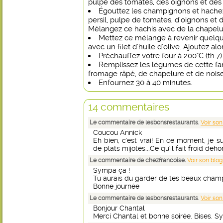
pulpe des tomates, des oignons et de
Égouttez les champignons et hachez-
persil, pulpe de tomates, d'oignons et
Mélangez ce hachis avec de la chapelu
Mettez ce mélange à revenir quelq
avec un filet d'huile d'olive. Ajoutez alo
Préchauffez votre four à 200°C (th.7)
Remplissez les légumes de cette fa
fromage râpé, de chapelure et de noise
Enfournez 30 à 40 minutes.
14 commentaires
Le commentaire de lesbonsrestaurants.
Voir son
Coucou Annick
Eh bien, c'est vrai! En ce moment, je s
de plats mijotés...Ce qu'il fait froid deho
Le commentaire de chezfrancoise.
Voir son blog
Sympa ça !
Tu aurais du garder de tes beaux champig
Bonne journée
Le commentaire de lesbonsrestaurants.
Voir son
Bonjour Chantal
Merci Chantal et bonne soirée. Bises. Syl