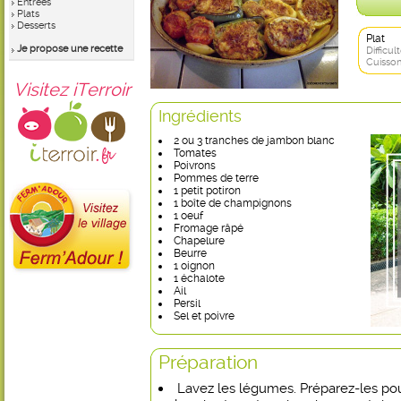
Entrées
Plats
Desserts
Plat
Je propose une recette
Difficult
Cuisson
Visitez iTerroir
Ingrédients
2 ou 3 tranches de jambon blanc
Tomates
Poivrons
Pommes de terre
1 petit potiron
1 boîte de champignons
1 oeuf
Fromage râpé
Chapelure
Beurre
1 oignon
1 échalote
Ail
Persil
Sel et poivre
Préparation
Lavez les légumes. Préparez-les pour