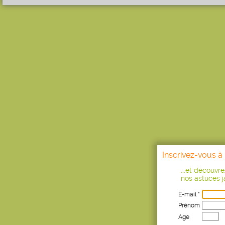
Inscrivez-vous à 
...et découvr
nos astuces ja
E-mail *
Prénom
Age