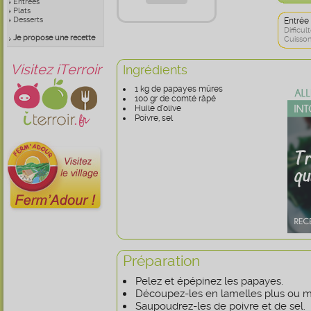
Entrées
Plats
Desserts
Entrée
Difficult
Je propose une recette
Cuisson
Visitez iTerroir
Ingrédients
1 kg de papayes mûres
100 gr de comté râpé
Huile d’olive
Poivre, sel
Préparation
Pelez et épépinez les papayes.
Découpez-les en lamelles plus ou mo
Saupoudrez-les de poivre et de sel.