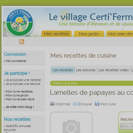
Mes recettes
Mon jardin
Mon bien êtr
Connexion
Mes recettes de cuisine
Me connecter
Les recettes
Les astuces
Les recettes vidéo
Je participe !
Je propose une recette
< Retour à la liste
Je propose une astuce
Lamelles de papayes au c
Mon livre recettes
Mon livre jardin
Mon livre bien-être
Imprimer
Envoyer
Mon livre
Je crée mon blog !
Nos recettes
Recher
Apéritifs, amuses
bouche