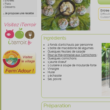
Entrées
Plats
Desserts
Entrée
Je propose une recette
Difficult
Cuisson
Visitez iTerroir
Ingrédients
2 fonds d'artichauts par personne
1 boîte de macédoine de légumes
Quelques feuilles de salade
Pour la Mayonnaise aux Cornichons
:
Quelques cornichons
1 jaune d'oeuf
1 cuillère à soupe de moutarde forte
Vinaigre
Huile
1 échalote
Sel, poivre
Préparation