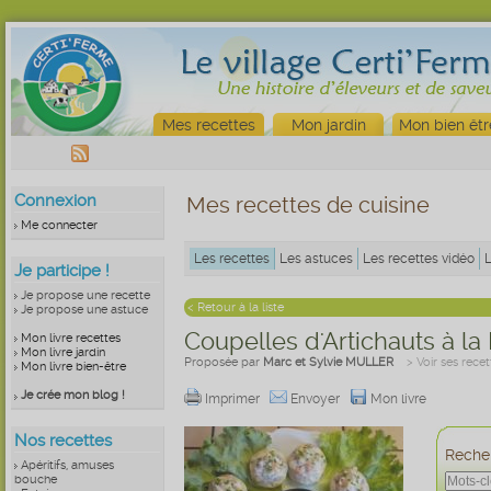
Mes recettes
Mon jardin
Mon bien êtr
Connexion
Mes recettes de cuisine
Me connecter
Les recettes
Les astuces
Les recettes vidéo
Je participe !
Je propose une recette
< Retour à la liste
Je propose une astuce
Coupelles d'Artichauts à l
Mon livre recettes
Mon livre jardin
Proposée par
Marc et Sylvie MULLER
> Voir ses recet
Mon livre bien-être
Je crée mon blog !
Imprimer
Envoyer
Mon livre
Nos recettes
Recher
Apéritifs, amuses
bouche