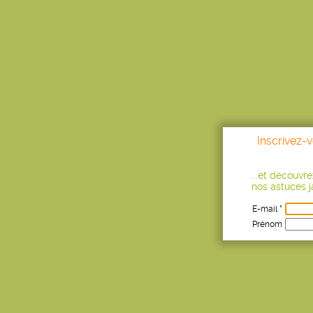
Inscrivez-
...et découvr
nos astuces ja
E-mail *
Prénom
Age