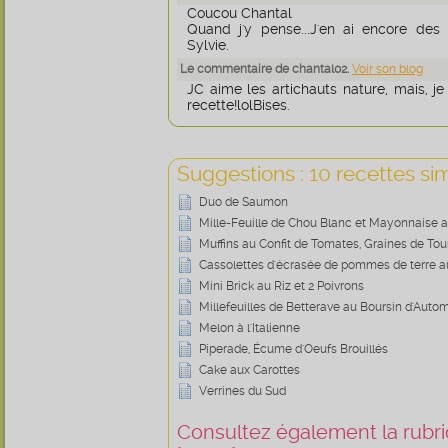
Coucou Chantal
Quand j'y pense...J'en ai encore des 
Sylvie.
Le commentaire de chantal02.
Voir son blog
JC aime les artichauts nature, mais, je 
recette!lolBises.
Suggestions : 10 recettes sim
Duo de Saumon
Mille-Feuille de Chou Blanc et Mayonnaise a
Muffins au Confit de Tomates, Graines de To
Cassolettes d'écrasée de pommes de terre 
Mini Brick au Riz et 2 Poivrons
Millefeuilles de Betterave au Boursin d'Auto
Melon à l'Italienne
Piperade, Écume d'Oeufs Brouillés
Cake aux Carottes
Verrines du Sud
Consultez également la rubriq