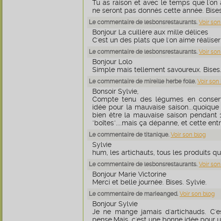
Tu as raison et avec le temps que l'on 
ne seront pas donnés cette année. Bises.
Le commentaire de lesbonsrestaurants.
Voir son
Bonjour La cuillère aux mille délices
C'est un des plats que l'on aime réaliser 
Le commentaire de lesbonsrestaurants.
Voir son
Bonjour Lolo
Simple mais tellement savoureux. Bises.
Le commentaire de mireille herbe folle.
Voir son
Bonsoir Sylvie,
Compte tenu des légumes en conserve
idée pour la mauvaise saison...quoique
bien être la mauvaise saison pendant 12 
"boîtes"....mais ça dépanne, et cette ent
Le commentaire de titanique.
Voir son blog
Sylvie
hum, les artichauts, tous les produits que
Le commentaire de lesbonsrestaurants.
Voir son
Bonjour Marie Victorine
Merci et belle journée. Bises. Sylvie.
Le commentaire de marieanged.
Voir son blog
Bonjour Sylvie
Je ne mange jamais d'artichauds. C'es
pense.Mais, c'est une bonne idée pour 