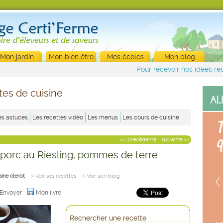
Mon jardin
Mon bien être
Mes écoles
Mon blog
Pour recevoir nos idées rec
tes de cuisine
es astuces
Les recettes vidéo
Les menus
Les cours de cuisine
<< précédente
suivante >>
 porc au Riesling, pommes de terre
aine clerot
> Voir ses recettes
> Voir son blog
Envoyer
Mon livre
Rechercher une recette :