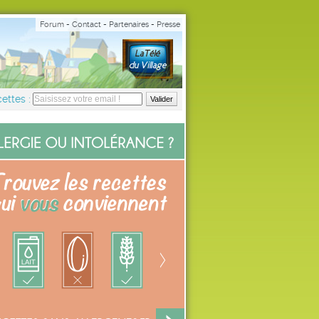
Forum
-
Contact
-
Partenaires
-
Presse
ettes :