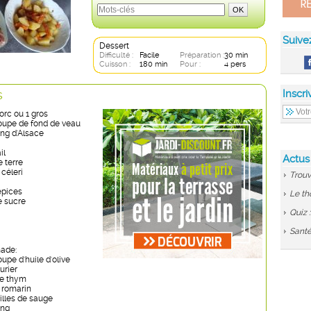
Suive
Dessert
Difficulté :
Facile
Préparation :
30 min
Cuisson :
180 min
Pour :
4 pers
s
Inscri
porc ou 1 gros
soupe de fond de veau
ling d'Alsace
il
Actus
 terre
céleri
Trouv
épices
Le th
e sucre
Quiz 
Santé
nade:
oupe d'huile d'olive
aurier
de thym
 romarin
illes de sauge
ing