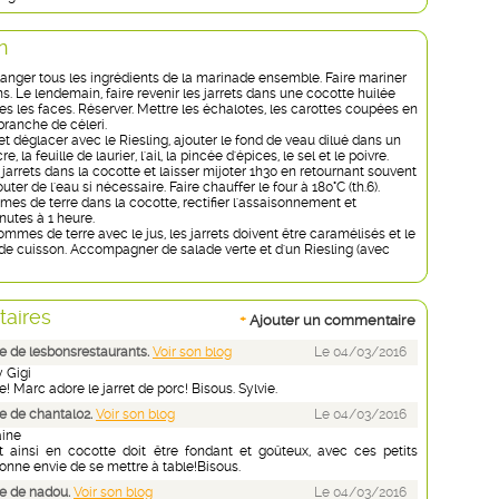
n
langer tous les ingrédients de la marinade ensemble. Faire mariner
ns. Le lendemain, faire revenir les jarrets dans une cocotte huilée
es les faces. Réserver. Mettre les échalotes, les carottes coupées en
branche de céleri.
et déglacer avec le Riesling, ajouter le fond de veau dilué dans un
e, la feuille de laurier, l'ail, la pincée d'épices, le sel et le poivre.
jarrets dans la cocotte et laisser mijoter 1h30 en retournant souvent
jouter de l'eau si nécessaire. Faire chauffer le four à 180°C (th.6).
es de terre dans la cocotte, rectifier l'assaisonnement et
nutes à 1 heure.
ommes de terre avec le jus, les jarrets doivent être caramélisés et le
n de cuisson. Accompagner de salade verte et d'un Riesling (avec
aires
+
Ajouter un commentaire
 de lesbonsrestaurants.
Voir son blog
Le 04/03/2016
 Gigi
e! Marc adore le jarret de porc! Bisous. Sylvie.
 de chantal02.
Voir son blog
Le 04/03/2016
aine
it ainsi en cocotte doit être fondant et goûteux, avec ces petits
onne envie de se mettre à table!Bisous.
e de nadou.
Voir son blog
Le 04/03/2016