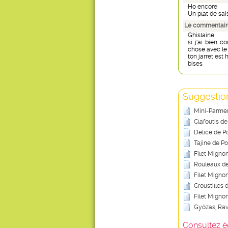
Ho encore
Un plat de sa
Le commentaire
Ghislaine
si j'ai bien c
chose avec le 
ton jarret es
bises
Suggestion
Mini-Parment
Clafoutis de
Délice de P
Tajine de P
Filet Migno
Rouleaux d
Filet Migno
Croustilles
Filet Migno
Gyôzas, Rav
Consultez é