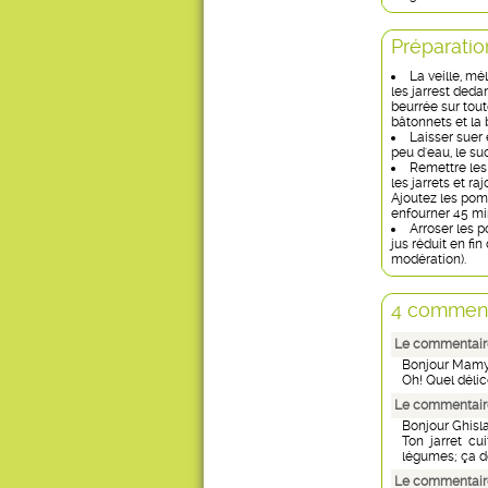
Préparatio
La veille, mé
les jarrest deda
beurrée sur tout
bâtonnets et la 
Laisser suer 
peu d'eau, le sucr
Remettre les 
les jarrets et ra
Ajoutez les pomm
enfourner 45 mi
Arroser les p
jus réduit en fi
modération).
4 comment
Le commentaire
Bonjour Mamy
Oh! Quel délic
Le commentaire
Bonjour Ghisl
Ton jarret cu
légumes; ça d
Le commentair