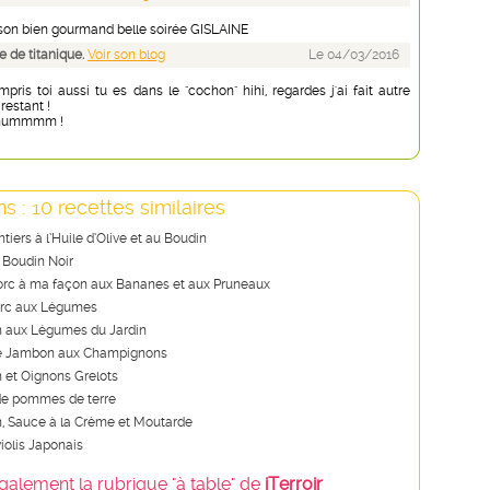
ison bien gourmand belle soirée GISLAINE
 de titanique.
Voir son blog
Le 04/03/2016
ompris toi aussi tu es dans le "cochon" hihi, regardes j'ai fait autre
restant !
t hummmm !
s : 10 recettes similaires
iers à l’Huile d’Olive et au Boudin
 Boudin Noir
orc à ma façon aux Bananes et aux Pruneaux
orc aux Légumes
n aux Légumes du Jardin
e Jambon aux Champignons
n et Oignons Grelots
 de pommes de terre
n, Sauce à la Crème et Moutarde
iolis Japonais
galement la rubrique "à table" de
iTerroir