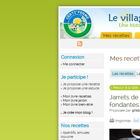
Mes recettes
Connexion
Mes recet
Me connecter
Les recettes
L
Je participe !
Je propose une recette
< Retour à la liste
Je propose une astuce
Jarrets de
Mon livre recettes
Mon livre jardin
fondantes
Mon livre bien-être
Proposée par
ghisl
Je crée mon blog !
Imprimer
Nos recettes
Apéritifs, amuses
bouche