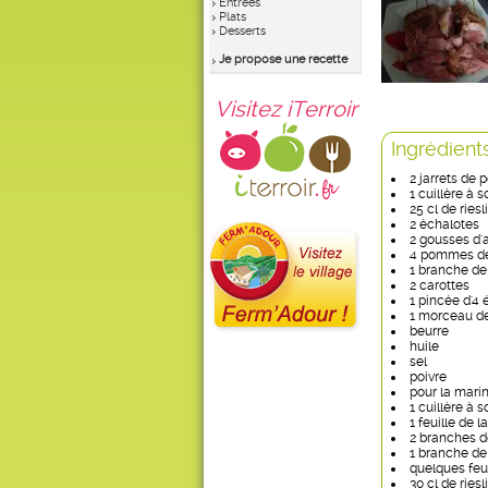
Entrées
Plats
Desserts
Je propose une recette
Visitez iTerroir
Ingrédient
2 jarrets de 
1 cuillère à 
25 cl de ries
2 échalotes
2 gousses d'a
4 pommes de
1 branche de 
2 carottes
1 pincée d'4 
1 morceau d
beurre
huile
sel
poivre
pour la mari
1 cuillère à s
1 feuille de l
2 branches 
1 branche de
quelques feu
30 cl de riesl