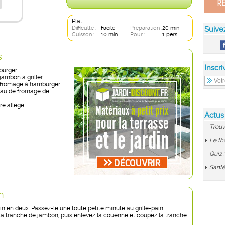
Plat
Difficulté :
Facile
Préparation :
20 min
Suive
Cuisson :
10 min
Pour :
1 pers
s
Inscri
burger
jambon à griller
e fromage à hamburger
eau de fromage de
re allégé
Actus
Trouv
Le th
Quiz 
Santé
n
n en deux. Passez-le une toute petite minute au grille-pain.
r la tranche de jambon, puis enlevez la couenne et coupez la tranche