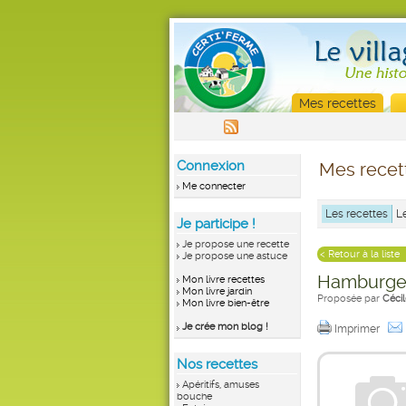
Mes recettes
Connexion
Mes recet
Me connecter
Les recettes
L
Je participe !
Je propose une recette
< Retour à la liste
Je propose une astuce
Hamburger
Mon livre recettes
Mon livre jardin
Proposée par
Cécil
Mon livre bien-être
Je crée mon blog !
Imprimer
Nos recettes
Apéritifs, amuses
bouche