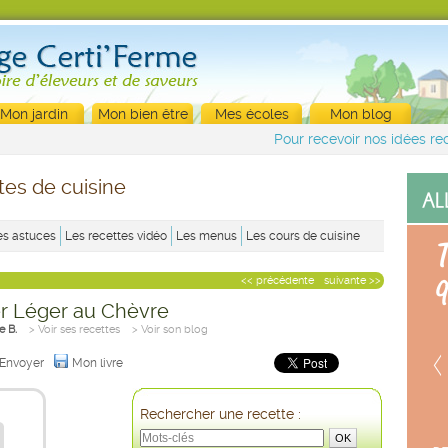
Mon jardin
Mon bien être
Mes écoles
Mon blog
Pour recevoir nos idées rec
tes de cuisine
es astuces
Les recettes vidéo
Les menus
Les cours de cuisine
<< précédente
suivante >>
 Léger au Chèvre
e B.
> Voir ses recettes
> Voir son blog
Envoyer
Mon livre
Rechercher une recette :