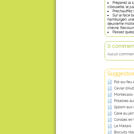
Préparez la 
ciboulette, le ju
Préchauffez l
Sur la face b
hamburger), une
deuxième moitié
chèvre. Recouvr
Passez quelq
0 comment
Aucun commentai
Suggestion
Pot-au-feu 
Caviar d'Au
Montecaos (
Potatoes au
Spoom aux l
Cake au ja
Corolles en
Le Maltais
Biscuits Vo