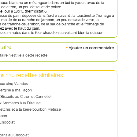
sauce blanche en mélangeant dans un bol le yaourt avec de la
s de citron, un peu de sel et de poivre.
e four à 180°C, thermostat 6.
asse du pain, déposez dans l'ordre suivant : la toastinette (fromage à
 moitié de la tranche de jambon, un peu de salade verte, la
 de tranche de jambon, de la sauce blanche et le fromage de
ez avec le haut du pain.
ues minutes dans le four chaud en surveillant bien la cuisson.
aire
+
Ajouter un commentaire
re n'est lié à cette recette
s : 10 recettes similaires
aux cinq Viandes
bergine à ma Façon
Biscuits au Citron et Cannelle)
x Aromates à la Friteuse
etchis et à la bière bourbon Metisse
mbon
 Chocolat
lcans au Chocolat