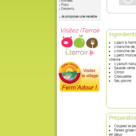
Entrées
Plats
Desserts
Je propose une recette
Visitez iTerroir
Ingrédient
1 pain à ham
1 tranche de 
1 tranche d
1 petit morc
chèvre
1 yaourt natu
Salade verte
Citron
Ciboulette
Sel, poivre
Préparatio
Coupez le pai
Faites grille
en deux.