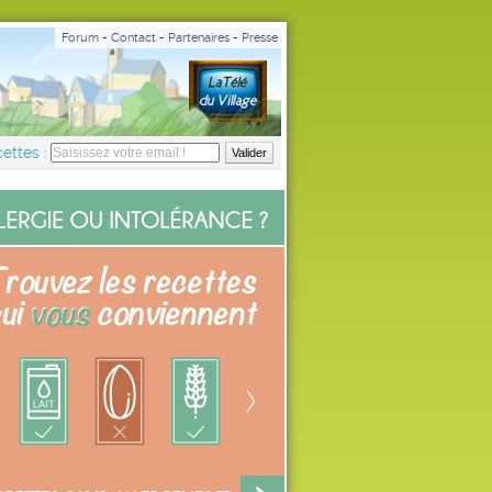
Forum
-
Contact
-
Partenaires
-
Presse
ettes :