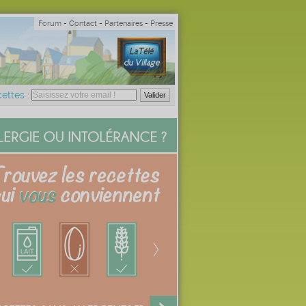
Forum
-
Contact
-
Partenaires
-
Presse
ettes :