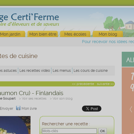
Mon jardin
Mon bien être
Mes écoles
Mon blog
Pour recevoir nos idées rec
tes de cuisine
es astuces
Les recettes vidéo
Les menus
Les cours de cuisine
<< précédente
suivante >>
aumon Cru) - Finlandais
se Soupart
> Voir ses recettes
> Voir son blog
Envoyer
Mon livre
Rechercher une recette :