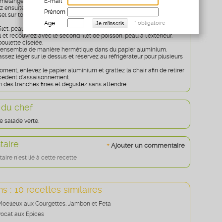
E-mail *
mélangez le miel avec la moutarde, le tabasco, l'ail et l'oignon
z ensuite les cornichons coupés en petits dés.
Prénom
l sur toute la surface d'un plat, puis la moitié de la préparation aux
Age
* obligatoire
ilet, peau contre le sel, badigeonnez du reste du mélange
et recouvrez avec le second filet de poisson, peau à l'extérieur.
oulette ciselée.
'ensemble de manière hermétique dans du papier aluminium.
ssez léger sur le dessus et réservez au réfrigérateur pour plusieurs
ment, enlevez le papier aluminium et grattez la chair afin de retirer
cédent d'assaisonnement.
des tranches fines et dégustez sans attendre.
 du chef
e salade verte.
aire
+
Ajouter un commentaire
re n'est lié à cette recette
s : 10 recettes similaires
Moelleux aux Courgettes, Jambon et Feta
vocat aux Épices