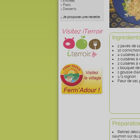
Entrées
Plats
Desserts
Je propose une recette
Visitez iTerroir
Ingrédient
2 pavés de 
10 cornichon
4 cuillères à
2 cuillères à
2 cuillères à
1 bouquet de
1 gousse d'ai
1/2 oignon
Fleur de sel,
Préparatio
Retirez délic
saumon sur du p