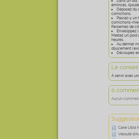
Dans un bol, 
émincés. Ajoute
Déposez du se
cornichons.
Placez-y un f
cornichons-miel 
Parsemez de cib
Enveloppez l
Mettez un poid a
heures.
Au dernier mo
doucement l'ex
Découpez-en 
Le conseil
À servir avec un
0 comment
Aucun commentai
Suggestion
Cake Ultra 
Velouté d'A