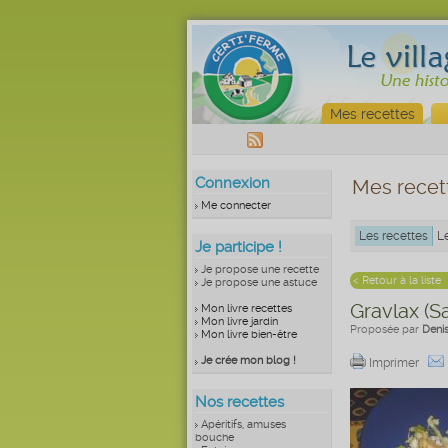
Mes recettes
Connexion
Mes recet
Me connecter
Les recettes
L
Je participe !
Je propose une recette
< Retour à la liste
Je propose une astuce
Gravlax (S
Mon livre recettes
Mon livre jardin
Proposée par
Deni
Mon livre bien-être
Je crée mon blog !
Imprimer
Nos recettes
Apéritifs, amuses
bouche