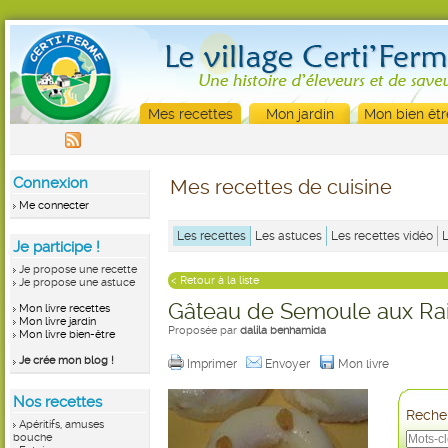
Mes recettes
Mon jardin
Mon bien êtr
Connexion
Mes recettes de cuisine
Me connecter
Les recettes
Les astuces
Les recettes vidéo
Je participe !
Je propose une recette
< Retour à la liste
Je propose une astuce
Gâteau de Semoule aux Rai
Mon livre recettes
Mon livre jardin
Proposée par
dalila benhamida
Mon livre bien-être
Je crée mon blog !
Imprimer
Envoyer
Mon livre
Nos recettes
Recher
Apéritifs, amuses
bouche