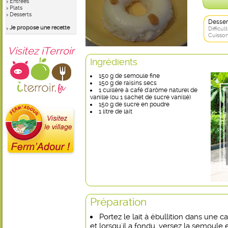
Entrées
Plats
Desserts
Desser
Je propose une recette
Difficult
Cuisson
Visitez iTerroir
Ingrédients
150 g de semoule fine
150 g de raisins secs
1 cuillère à café d'arôme naturel de
vanille (ou 1 sachet de sucre vanillé)
150 g de sucre en poudre
1 litre de lait
Préparation
Portez le lait à ébullition dans une c
et lorsqu'il a fondu, versez la semoule 