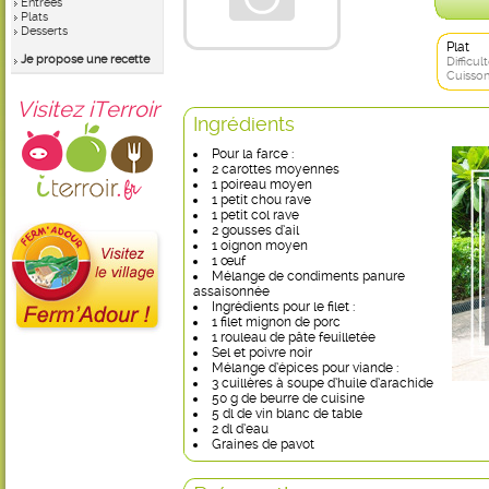
Entrées
Plats
Desserts
Plat
Je propose une recette
Difficult
Cuisson
Visitez iTerroir
Ingrédients
Pour la farce :
2 carottes moyennes
1 poireau moyen
1 petit chou rave
1 petit col rave
2 gousses d’ail
1 oignon moyen
1 œuf
Mélange de condiments panure
assaisonnée
Ingrédients pour le filet :
1 filet mignon de porc
1 rouleau de pâte feuilletée
Sel et poivre noir
Mélange d’épices pour viande :
3 cuillères à soupe d’huile d’arachide
50 g de beurre de cuisine
5 dl de vin blanc de table
2 dl d’eau
Graines de pavot