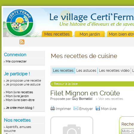
Mes recettes
Mon jardin
Mon bien êtr
Connexion
Mes recettes de cuisine
Me connecter
Les recettes
Les astuces
Les recettes vidéo
Je participe !
Je propose une recette
< Retour à la liste
Je propose une astuce
Filet Mignon en Croûte
Mon livre recettes
Mon livre jardin
Proposée par
Guy Bornatici
> Voir ses recettes
Mon livre bien-être
Je crée mon blog !
Imprimer
Envoyer
Mon livre
Nos recettes
Recher
Apéritifs, amuses
bouche