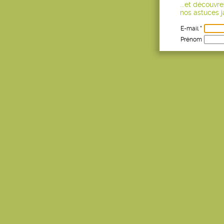
...et découvr
nos astuces ja
E-mail *
Prénom
Age