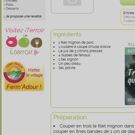
Entrées
Plats
Desserts
Entrée
Je propose une recette
Difficult
Cuisson
Visitez iTerroir
Ingrédients
1 filet mignon de porc
1 cuillère à soupe d'huile d'olive
Le jus de 3 citrons pressés
4 bulbes de fenouil
1 bel oignon
Un peu d'eau
Sel, poivre
Préparation
Couper en trois le filet mignon dans 
couper en fines bandes de 1 cm de dia