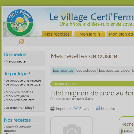
Mes recettes
Mon jardin
Mon bien êtr
Connexion
Mes recettes de cuisine
Me connecter
Les recettes
Les astuces
Les recettes vidéo
Je participe !
Je propose une recette
< Retour à la liste
Je propose une astuce
Filet mignon de porc au fe
Mon livre recettes
Mon livre jardin
Proposée par
christine Gatto
Mon livre bien-être
Je crée mon blog !
Imprimer
Envoyer
Mon livre
Nos recettes
Recher
Apéritifs, amuses
bouche