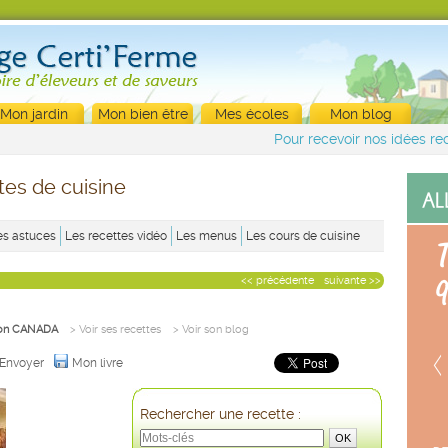
Mon jardin
Mon bien être
Mes écoles
Mon blog
Pour recevoir nos idées rec
tes de cuisine
es astuces
Les recettes vidéo
Les menus
Les cours de cuisine
<< précédente
suivante >>
on CANADA
> Voir ses recettes
> Voir son blog
Envoyer
Mon livre
Rechercher une recette :