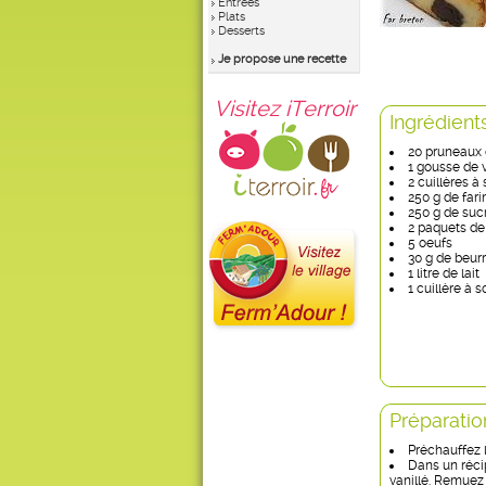
Entrées
Plats
Desserts
Je propose une recette
Visitez iTerroir
Ingrédient
20 pruneaux
1 gousse de va
2 cuillères 
250 g de fari
250 g de suc
2 paquets de 
5 oeufs
30 g de beur
1 litre de lait
1 cuillère à 
Préparatio
Préchauffez l
Dans un récip
vanillé. Remuez 