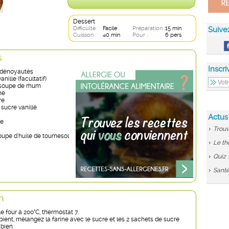
Dessert
Difficulté :
Facile
Préparation :
15 min
Suive
Cuisson :
40 min
Pour :
6 pers
s
Inscri
 dénoyautés
nille (facultatif)
à soupe de rhum
ne
re
sucre vanillé
Actus
re
Trouv
soupe d'huile de tournesol
Le th
Quiz 
Santé
n
e four à 200°C, thermostat 7.
ient, mélangez la farine avec le sucre et les 2 sachets de sucre
bien.