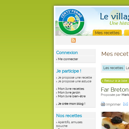
Mes recettes
Connexion
Mes recet
Me connecter
Les recettes
L
Je participe !
Je propose une recette
< Retour à la liste
Je propose une astuce
Far Breton
Mon livre recettes
Mon livre jardin
Proposée par
Mari
Mon livre bien-être
Je crée mon blog !
Imprimer
Nos recettes
Apéritifs, amuses
bouche