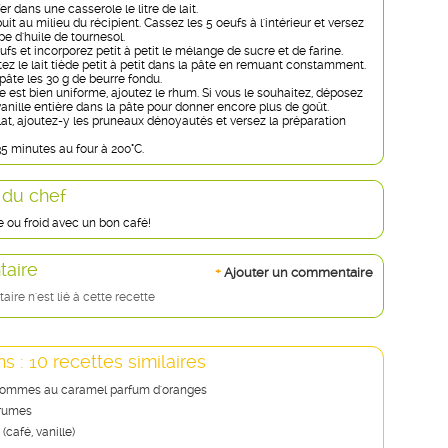
er dans une casserole le litre de lait.
uit au milieu du récipient. Cassez les 5 oeufs à l'intérieur et versez
pe d'huile de tournesol.
ufs et incorporez petit à petit le mélange de sucre et de farine.
tez le lait tiède petit à petit dans la pâte en remuant constamment.
pâte les 30 g de beurre fondu.
 est bien uniforme, ajoutez le rhum. Si vous le souhaitez, déposez
anille entière dans la pâte pour donner encore plus de goût.
lat, ajoutez-y les pruneaux dénoyautés et versez la préparation
35 minutes au four à 200°C.
 du chef
e ou froid avec un bon café!
aire
+
Ajouter un commentaire
re n'est lié à cette recette
s : 10 recettes similaires
pommes au caramel parfum d'oranges
grumes
(café, vanille)