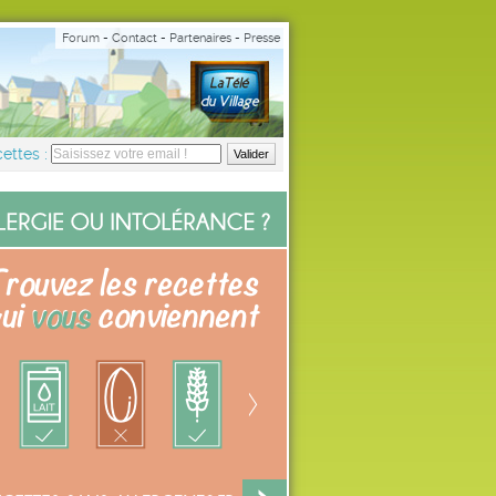
Forum
-
Contact
-
Partenaires
-
Presse
ettes :