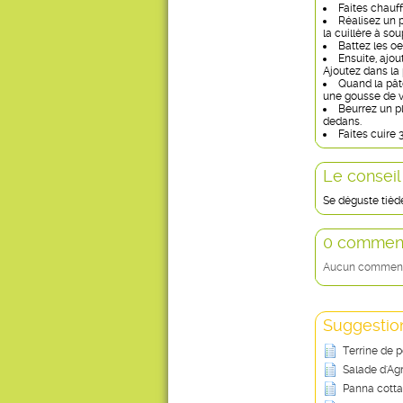
Faites chauff
Réalisez un p
la cuillère à sou
Battez les oe
Ensuite, ajou
Ajoutez dans la 
Quand la pâte
une gousse de v
Beurrez un p
dedans.
Faites cuire 
Le conseil
Se déguste tièd
0 comment
Aucun commentai
Suggestion
Terrine de 
Salade d'A
Panna cotta 