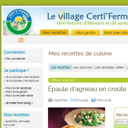
Mes recettes
Mon jardin
Mon bien êtr
Connexion
Mes recettes de cuisine
Me connecter
Les recettes
Les astuces
Les recettes vidéo
Je participe !
Je propose une recette
< Retour à la liste
Je propose une astuce
Épaule d’agneau en croûte
Mon livre recettes
Mon livre jardin
Mon livre bien-être
Imprimer
Envoyer
Mon livre
Je crée mon blog !
Nos recettes
Recher
Apéritifs, amuses
bouche