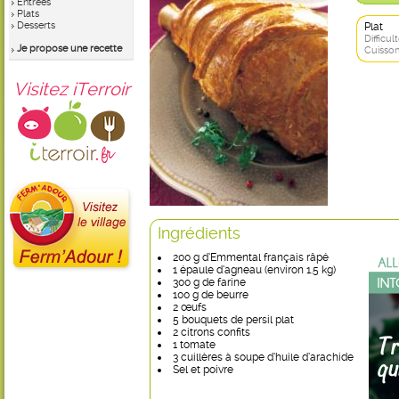
Entrées
Plats
Desserts
Plat
Difficult
Je propose une recette
Cuisson
Visitez iTerroir
Ingrédients
200 g d’Emmental français râpé
1 épaule d’agneau (environ 1.5 kg)
300 g de farine
100 g de beurre
2 œufs
5 bouquets de persil plat
2 citrons confits
1 tomate
3 cuillères à soupe d’huile d’arachide
Sel et poivre