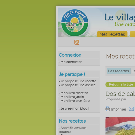
Mes recettes
Connexion
Mes recet
Me connecter
Les recettes
L
Je participe !
Je propose une recette
< Retour à la liste
Je propose une astuce
Dos de cab
Mon livre recettes
Mon livre jardin
Proposée par
> 
Mon livre bien-être
Je crée mon blog !
Imprimer
Nos recettes
Apéritifs, amuses
bouche