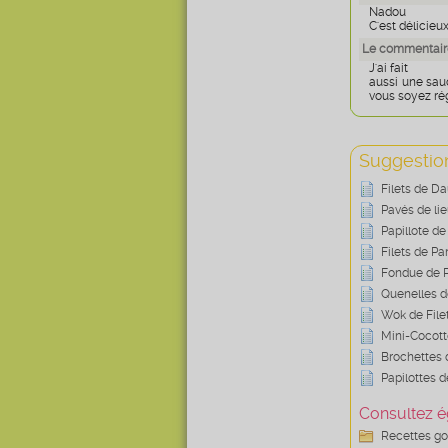
Nadou
C'est délicieu
Le commentaire
J'ai fait
aussi une sau
vous soyez rég
Suggestion
Filets de D
Pavés de lie
Papillote 
Filets de P
Fondue de P
Quenelles d
Wok de File
Mini-Cocott
Brochettes 
Papilottes d
Consultez é
Recettes g