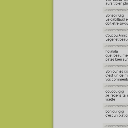
aurait bien plu
Le commentaire
Bonsoir Gigi
Le cabillaud 
doit être sav
Le commentaire
Coucou Annic
Léger et beau
Le commentair
holalala
quel beau me
pâtes bien su
Le commentaire
Bonjour les c
C'est un de me
vos commenta
Le commentaire
coucou gigi
Je retiens ta 
lisette
Le commentair
bonjour gigi
c'est un plat 
Le commentaire