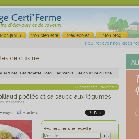
Mon jardin
Mon bien être
Mes écoles
Mon blog
Pour recevoir nos idées rec
tes de cuisine
es astuces
Les recettes vidéo
Les menus
Les cours de cuisine
<< précédente
suivante >>
illaud poêlés et sa sauce aux légumes
Voir ses recettes
Envoyer
Mon livre
Rechercher une recette :