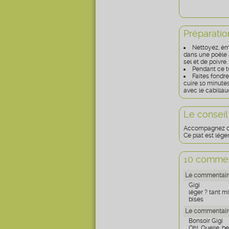
Préparatio
Nettoyez, émi
dans une poêle a
sel et de poivr
Pendant ce te
Faites fondre
cuire 10 minute
avec le cabillau
Le conseil
Accompagnez de 
Ce plat est lége
10 commen
Le commentaire
Gigi
léger ? tant mi
bises
Le commentaire
Bonsoir Gigi
Oh! Quelle be