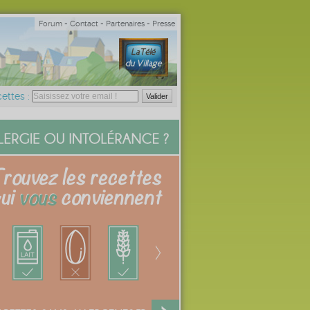
Forum
-
Contact
-
Partenaires
-
Presse
ettes :