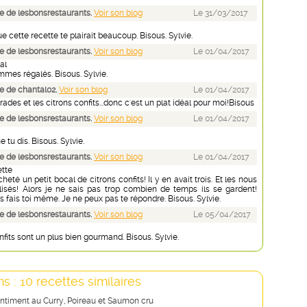
 de lesbonsrestaurants.
Voir son blog
Le 31/03/2017
ue cette recette te plairait beaucoup. Bisous. Sylvie.
 de lesbonsrestaurants.
Voir son blog
Le 01/04/2017
al
mes régalés. Bisous. Sylvie.
 de chantal02.
Voir son blog
Le 01/04/2017
rades et les citrons confits...donc c'est un plat idéal pour moi!Bisous
 de lesbonsrestaurants.
Voir son blog
Le 01/04/2017
 tu dis. Bisous. Sylvie.
 de lesbonsrestaurants.
Voir son blog
Le 01/04/2017
tte
eté un petit bocal de citrons confits! Il y en avait trois. Et les nous
lisés! Alors je ne sais pas trop combien de temps ils se gardent!
les fais toi même. Je ne peux pas te répondre. Bisous. Sylvie.
 de lesbonsrestaurants.
Voir son blog
Le 05/04/2017
nfits sont un plus bien gourmand. Bisous. Sylvie.
s : 10 recettes similaires
ntiment au Curry, Poireau et Saumon cru