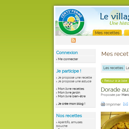
Mes recettes
Connexion
Mes recet
Me connecter
Les recettes
L
Je participe !
Je propose une recette
< Retour à la liste
Je propose une astuce
Dorade aux
Mon livre recettes
Mon livre jardin
Proposée par
Marc
Mon livre bien-être
Je crée mon blog !
Imprimer
Nos recettes
Apéritifs, amuses
bouche