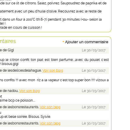
de sur ce lit de citrons. Salez, poivrez. Saupoudrez de paprika et de
catement avec un peu d'huile d'olive. Recouvrez avec le reste de
at dans un four à 200°C (th.6-7) pendant 30 minutes (+ou- selon la
e) !
orade en cours de cuisson !
taires
+
Ajouter un commentaire
 de Gigi
Le 30/03/2017
p le citron confit ton plat est bien parfumé...,avec du poulet c'est
!.bisous.gigi
 de lesdelicesdelahague.
Voir son blog
Le 30/03/2017
ons confits !!! avec mon riz a la vapeur c'est top super bon !!!! vizoux a
e de nadou.
Voir son blog
Le 30/03/2017
at
'aime bcp ce poisson....
 de lesbonsrestaurants.
Voir son blog
Le 30/03/2017
u
 et belle soirée. Bisous. Sylvie.
 de lesbonsrestaurants.
Voir son blog
Le 30/03/2017