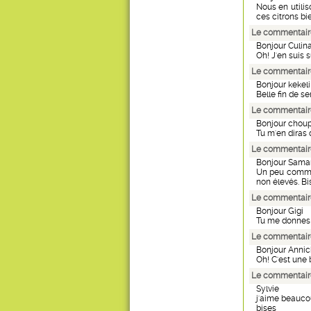
Nous en utili
ces citrons bi
Le commentaire
Bonjour Culin
Oh! J'en suis s
Le commentaire
Bonjour kekeli
Belle fin de se
Le commentaire
Bonjour chou
Tu m'en diras 
Le commentaire
Bonjour Sama
Un peu comme
non élevés. Bis
Le commentaire
Bonjour Gigi
Tu me donnes e
Le commentaire
Bonjour Annic
Oh! C'est une 
Le commentaire
Sylvie
j'aime beaucoup
bises