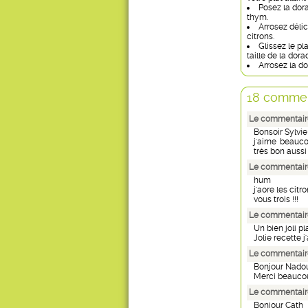
Posez la dora
thym.
Arrosez déli
citrons.
Glissez le pl
taille de la dorad
Arrosez la d
18 commen
Le commentaire
Bonsoir Sylvie
j'aime beaucou
très bon aussi 
Le commentaire
hum
j'aore les citr
vous trois !!!
Le commentair
Un bien joli pl
Jolie recette j
Le commentaire
Bonjour Nado
Merci beaucoup
Le commentaire
Bonjour Cath