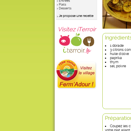
Entrées
Plats
Desserts
Je propose une recette
Visitez iTerroir
Ingrédient
1 dorade
3 citrons conf
huile d'olive
paprika
thym
sel, poivre
Préparatio
Coupez les ci
votre plat allant