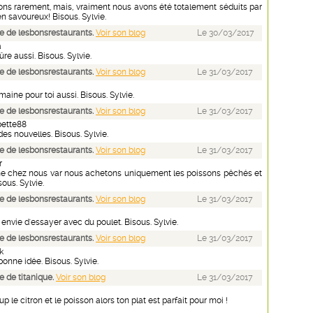
sons rarement, mais, vraiment nous avons été totalement séduits par
en savoureux! Bisous. Sylvie.
 de lesbonsrestaurants.
Voir son blog
Le 30/03/2017
a
ûre aussi. Bisous. Sylvie.
 de lesbonsrestaurants.
Voir son blog
Le 31/03/2017
maine pour toi aussi. Bisous. Sylvie.
 de lesbonsrestaurants.
Voir son blog
Le 31/03/2017
pette88
des nouvelles. Bisous. Sylvie.
 de lesbonsrestaurants.
Voir son blog
Le 31/03/2017
r
 chez nous var nous achetons uniquement les poissons pêchés et
ous. Sylvie.
 de lesbonsrestaurants.
Voir son blog
Le 31/03/2017
nvie d'essayer avec du poulet. Bisous. Sylvie.
 de lesbonsrestaurants.
Voir son blog
Le 31/03/2017
k
bonne idée. Bisous. Sylvie.
 de titanique.
Voir son blog
Le 31/03/2017
 le citron et le poisson alors ton plat est parfait pour moi !