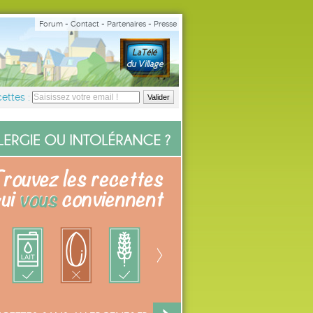
Forum
-
Contact
-
Partenaires
-
Presse
ettes :