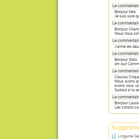
Le commentaire
Bonjour Nell
Je suis sûre q
Le commentaire
Bonjour Chant
Nous nous som
Le commentaire
J'aime les dau
Le commentaire
Bonjour Sotis
oh! oui! Comme
Le commentaire
Coucou Crique
Nous avons ach
avons tous ut
Surtout si tu 
Le commentaire
Bonjour Laura
Les citrons co
Suggestion
Linguine Ge