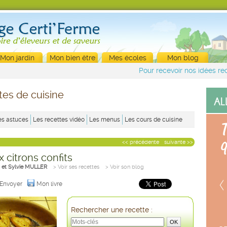
Mon jardin
Mon bien être
Mes écoles
Mon blog
Pour recevoir nos idées rec
tes de cuisine
es astuces
Les recettes vidéo
Les menus
Les cours de cuisine
<< précédente
suivante >>
 citrons confits
 et Sylvie MULLER
> Voir ses recettes
> Voir son blog
Envoyer
Mon livre
Rechercher une recette :