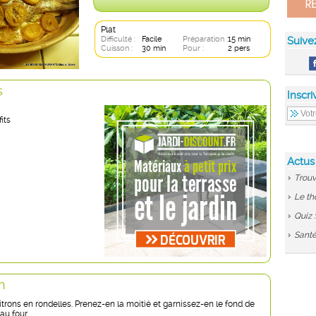
Plat
Difficulté :
Facile
Préparation :
15 min
Suive
Cuisson :
30 min
Pour :
2 pers
s
Inscri
its
Actus
Trouv
Le th
Quiz 
Santé
n
trons en rondelles. Prenez-en la moitié et garnissez-en le fond de
 au four.