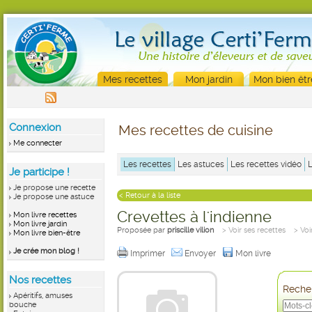
Mes recettes
Mon jardin
Mon bien êtr
Connexion
Mes recettes de cuisine
Me connecter
Les recettes
Les astuces
Les recettes vidéo
Je participe !
Je propose une recette
< Retour à la liste
Je propose une astuce
Crevettes à l'indienne
Mon livre recettes
Mon livre jardin
Proposée par
priscille vilion
> Voir ses recettes
> Voi
Mon livre bien-être
Je crée mon blog !
Imprimer
Envoyer
Mon livre
Nos recettes
Recher
Apéritifs, amuses
bouche