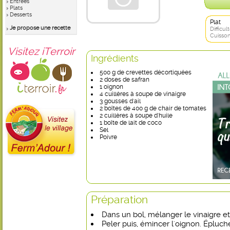
Entrées
Plats
Desserts
Plat
Je propose une recette
Difficult
Cuisson
Visitez iTerroir
Ingrédients
500 g de crevettes décortiquées
2 doses de safran
1 oignon
4 cuillères à soupe de vinaigre
3 gousses d'ail
2 boîtes de 400 g de chair de tomates
2 cuillères à soupe d'huile
1 boîte de lait de coco
Sel
Poivre
Préparation
Dans un bol, mélanger le vinaigre et l
Peler puis, émincer l'oignon. Éplucher