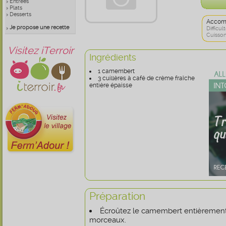
Entrées
Plats
Desserts
Accom
Je propose une recette
Difficult
Cuisson
Visitez iTerroir
Ingrédients
1 camembert
3 cuillères à café de crème fraîche
entière épaisse
Préparation
Écroûtez le camembert entièrement
morceaux.