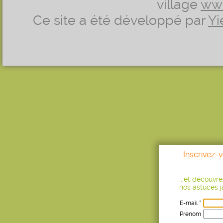
village
ww
Ce site a été développé par
Yi
Inscrivez-
...et découvr
nos astuces ja
E-mail *
Prénom