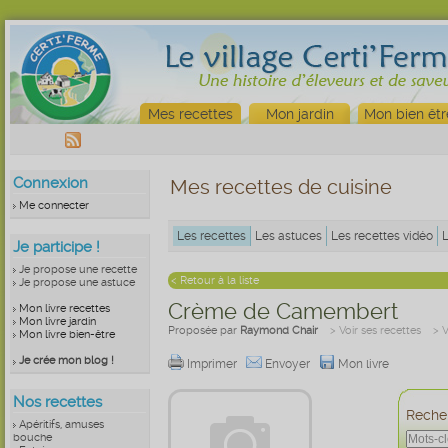
Mes recettes
Mon jardin
Mon bien êtr
Connexion
Mes recettes de cuisine
Me connecter
Les recettes
Les astuces
Les recettes vidéo
Je participe !
Je propose une recette
< Retour à la liste
Je propose une astuce
Crème de Camembert
Mon livre recettes
Mon livre jardin
Proposée par
Raymond Chair
> Voir ses recettes
> 
Mon livre bien-être
Je crée mon blog !
Imprimer
Envoyer
Mon livre
Nos recettes
Recher
Apéritifs, amuses
bouche