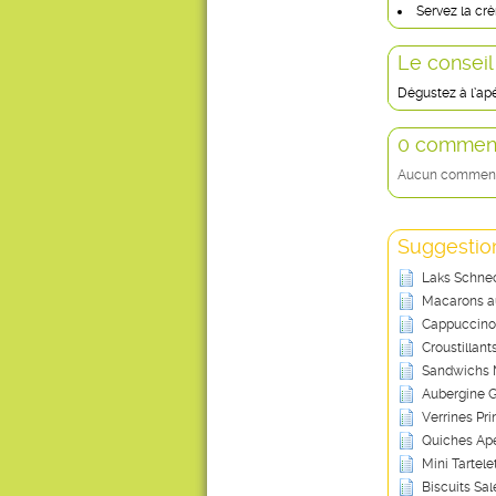
Servez la cr
Le conseil
Dégustez à l’apé
0 comment
Aucun commentai
Suggestion
Laks Schnec
Macarons au
Cappuccino 
Croustillant
Sandwichs 
Aubergine Gr
Verrines Pri
Quiches Apé
Mini Tartele
Biscuits Sa