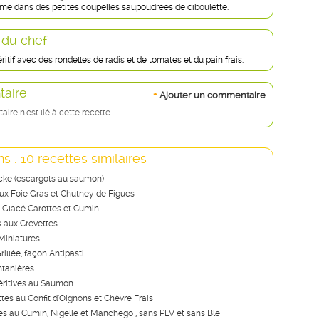
ème dans des petites coupelles saupoudrées de ciboulette.
 du chef
ritif avec des rondelles de radis et de tomates et du pain frais.
aire
+
Ajouter un commentaire
re n'est lié à cette recette
s : 10 recettes similaires
ke (escargots au saumon)
x Foie Gras et Chutney de Figues
Glacé Carottes et Cumin
s aux Crevettes
Miniatures
illée, façon Antipasti
ntanières
ritives au Saumon
ttes au Confit d’Oignons et Chèvre Frais
lés au Cumin, Nigelle et Manchego , sans PLV et sans Blé