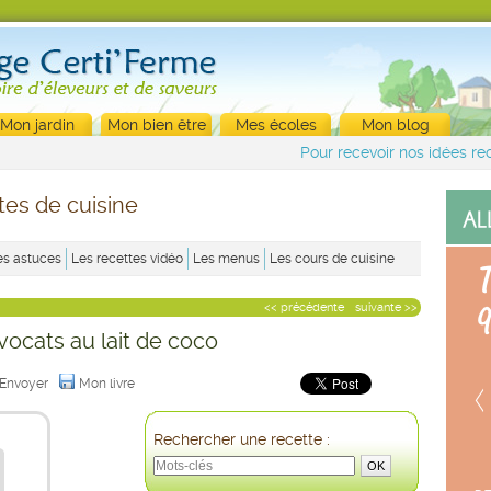
Mon jardin
Mon bien être
Mes écoles
Mon blog
Pour recevoir nos idées rec
tes de cuisine
es astuces
Les recettes vidéo
Les menus
Les cours de cuisine
<< précédente
suivante >>
ocats au lait de coco
Envoyer
Mon livre
Rechercher une recette :