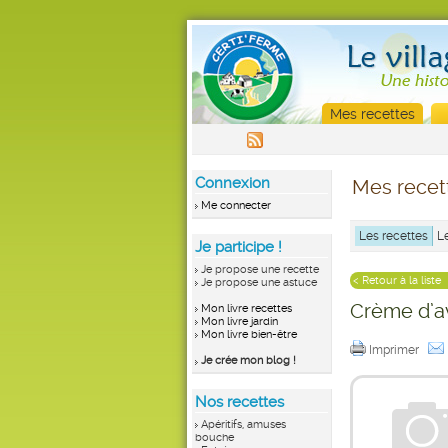
Mes recettes
Connexion
Mes recet
Me connecter
Les recettes
L
Je participe !
Je propose une recette
< Retour à la liste
Je propose une astuce
Crème d’av
Mon livre recettes
Mon livre jardin
Mon livre bien-être
Imprimer
Je crée mon blog !
Nos recettes
Apéritifs, amuses
bouche