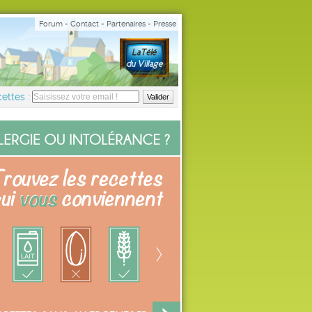
Forum
-
Contact
-
Partenaires
-
Presse
ettes :