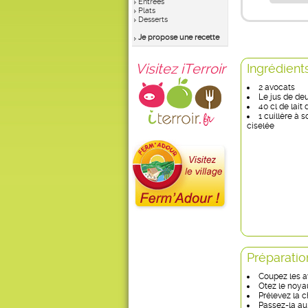
Entrées
Plats
Desserts
Je propose une recette
Visitez iTerroir
Ingrédient
2 avocats
Le jus de deu
40 cl de lait
1 cuillère à 
ciselée
Préparatio
Coupez les a
Otez le noya
Prélevez la ch
Passez-la au 