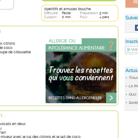
Apéritifs et amuses bouche
Difficulté :
Facile
Préparation :
5 min
Cuisson :
0 min
Pour :
4 pers
Suive
s
Inscri
x citrons
 de coco
soupe de ciboulette
Actus
Trouv
Le th
Quiz 
Santé
n
vocats en deux.
u.
air.
mixeur avec le jus des citrons et le lait de coco.