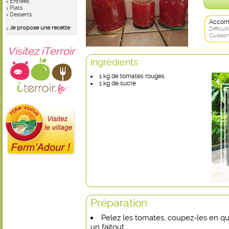
Entrées
Plats
Desserts
Accom
Je propose une recette
Difficult
Cuisson
Visitez iTerroir
Ingrédients
1 kg de tomates rouges
1 kg de sucre
Préparation
Pelez les tomates, coupez-les en qu
un faitout.