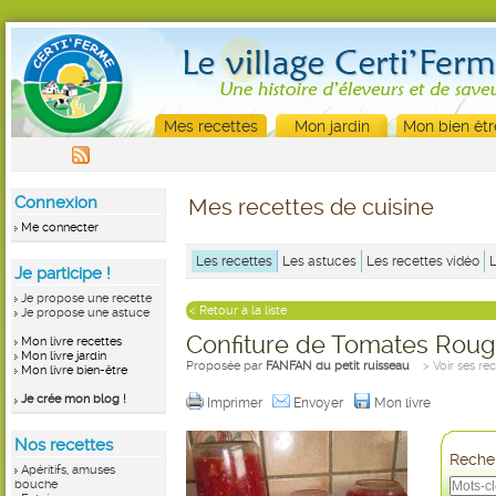
Mes recettes
Mon jardin
Mon bien êtr
Connexion
Mes recettes de cuisine
Me connecter
Les recettes
Les astuces
Les recettes vidéo
Je participe !
Je propose une recette
< Retour à la liste
Je propose une astuce
Confiture de Tomates Rou
Mon livre recettes
Mon livre jardin
Proposée par
FANFAN du petit ruisseau
> Voir ses re
Mon livre bien-être
Je crée mon blog !
Imprimer
Envoyer
Mon livre
Nos recettes
Recher
Apéritifs, amuses
bouche