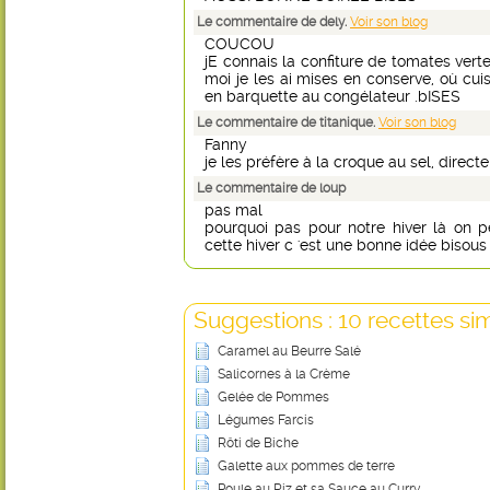
Le commentaire de dely.
Voir son blog
COUCOU
jE connais la confiture de tomates vert
moi je les ai mises en conserve, où cui
en barquette au congélateur .bISES
Le commentaire de titanique.
Voir son blog
Fanny
je les préfère à la croque au sel, directe
Le commentaire de loup
pas mal
pourquoi pas pour notre hiver là on 
cette hiver c 'est une bonne idée bisous
Suggestions : 10 recettes sim
Caramel au Beurre Salé
Salicornes à la Crème
Gelée de Pommes
Légumes Farcis
Rôti de Biche
Galette aux pommes de terre
Poule au Riz et sa Sauce au Curry