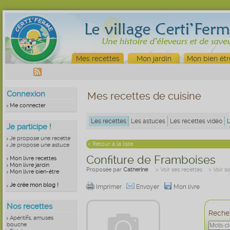
Mes recettes
Mon jardin
Mon bien êtr
Connexion
Mes recettes de cuisine
Me connecter
Les recettes
Les astuces
Les recettes vidéo
Je participe !
Je propose une recette
< Retour à la liste
Je propose une astuce
Confiture de Framboises
Mon livre recettes
Mon livre jardin
Proposée par
Catherine
> Voir ses recettes
> Voir s
Mon livre bien-être
Je crée mon blog !
Imprimer
Envoyer
Mon livre
Nos recettes
Recher
Apéritifs, amuses
bouche