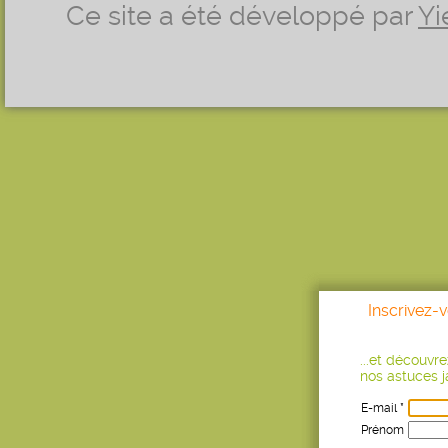
Ce site a été développé par
Yi
Inscrivez-
...et découvr
nos astuces ja
E-mail *
Prénom