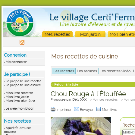
Mes recettes
Mon jardin
Mon bien êtr
Connexion
Mes recettes de cuisine
Me connecter
Les recettes
Les astuces
Les recettes vidéo
Je participe !
Je propose une recette
< Retour à la liste
Je propose une astuce
Chou Rouge à l'Étouffée
Mon livre recettes
Mon livre jardin
Proposée par
Dely XXX
> Voir ses recettes
> Voir so
Mon livre bien-être
Je crée mon blog !
Imprimer
Envoyer
Mon livre
Nos recettes
Recher
Apéritifs, amuses
bouche