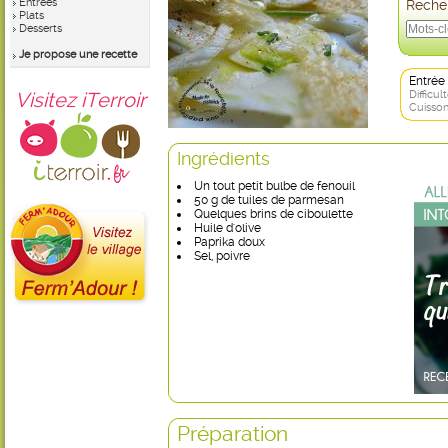
Entrées
Recher
Plats
Desserts
Je propose une recette
Entrée
Visitez iTerroir
Difficult
Cuisson
Ingrédients
Un tout petit bulbe de fenouil
50 g de tuiles de parmesan
Quelques brins de ciboulette
Huile d'olive
Paprika doux
Sel, poivre
Préparation