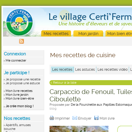
Mes recettes
Mon jardin
Mon bien êtr
Connexion
Mes recettes de cuisine
Me connecter
Les recettes
Les astuces
Les recettes vidéo
Je participe !
Je propose une recette
< Retour à la liste
Je propose une astuce
Carpaccio de Fenouil, Tuil
Mon livre recettes
Mon livre jardin
Ciboulette
Mon livre bien-être
Proposée par
De la Fourchette aux Papilles Estomaqué
Je crée mon blog !
blog
Nos recettes
Imprimer
Envoyer
Mon livre
Apéritifs, amuses
bouche