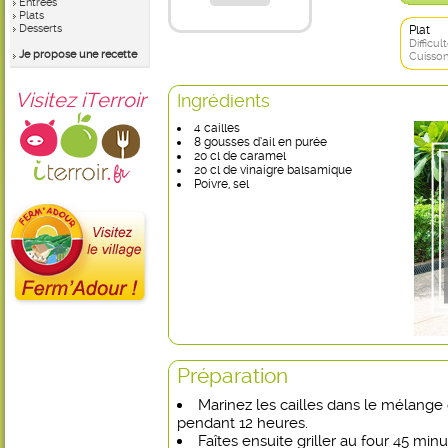
Entrées
Plats
Desserts
Plat
Difficult
Je propose une recette
Cuisson
Visitez iTerroir
Ingrédients
4 cailles
8 gousses d’ail en purée
20 cl de caramel
20 cl de vinaigre balsamique
Poivre, sel
Préparation
Marinez les cailles dans le mélange 
pendant 12 heures.
Faîtes ensuite griller au four 45 minu