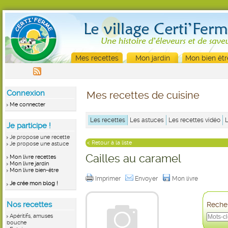
Mes recettes
Mon jardin
Mon bien êtr
Connexion
Mes recettes de cuisine
Me connecter
Les recettes
Les astuces
Les recettes vidéo
Je participe !
Je propose une recette
< Retour à la liste
Je propose une astuce
Cailles au caramel
Mon livre recettes
Mon livre jardin
Mon livre bien-être
Imprimer
Envoyer
Mon livre
Je crée mon blog !
Nos recettes
Recher
Apéritifs, amuses
bouche