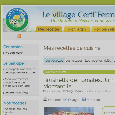
Mes recettes
Mon jardin
Mon bien êtr
Connexion
Mes recettes de cuisine
Me connecter
Les recettes
Les astuces
Les recettes vidéo
Je participe !
Je propose une recette
< Retour à la liste
Je propose une astuce
Brushetta de Tomates, Jam
Mon livre recettes
Mon livre jardin
Mozzarella
Mon livre bien-être
Proposée par
Cooking Nadoo
> Voir ses recettes
>
Je crée mon blog !
Imprimer
Envoyer
Mon livre
Nos recettes
Apéritifs, amuses
bouche
Recher