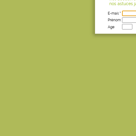
nos astuces ja
E-mail *
Prénom
Age