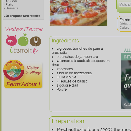
Entrées
Plats
Desserts
Je propose une recette
Entrée
Difficult
Visitez iTerroir
Cuisson
Ingrédients
2 grosses tranches de pain à
brushetta
2 tranches de jambon cru
4 tomates à cocktail coupées en
deux
2 tomates
1 boule de mozzarella
Huile d’olive
4 feuilles de basilic
1 gousse d’ail
Poivre
Préparation
Préchauffez le four à 220°C, thermost