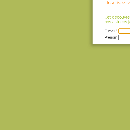
Inscrivez-
...et découvr
nos astuces ja
E-mail *
Prénom
Age