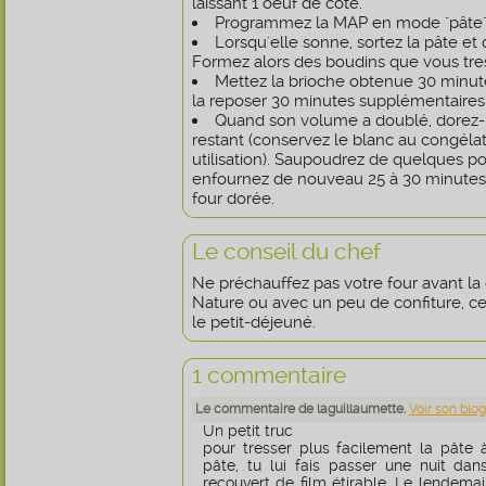
laissant 1 oeuf de côté.
Programmez la MAP en mode "pâte"
Lorsqu'elle sonne, sortez la pâte et d
Formez alors des boudins que vous tre
Mettez la brioche obtenue 30 minutes
la reposer 30 minutes supplémentaires s
Quand son volume a doublé, dorez-l
restant (conservez le blanc au congéla
utilisation). Saupoudrez de quelques po
enfournez de nouveau 25 à 30 minutes. 
four dorée.
Le conseil du chef
Ne préchauffez pas votre four avant la 
Nature ou avec un peu de confiture, ce
le petit-déjeuné.
1 commentaire
Le commentaire de laguillaumette.
Voir son blog
Un petit truc
pour tresser plus facilement la pâte à
pâte, tu lui fais passer une nuit dan
recouvert de film étirable. Le lendemai