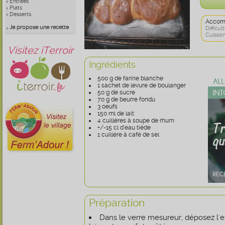
Entrées
Plats
Desserts
Accom
Je propose une recette
Difficult
Cuisson
Visitez iTerroir
Ingrédients
500 g de farine blanche
1 sachet de levure de boulanger
50 g de sucre
70 g de beurre fondu
3 oeufs
150 ml de lait
4 cuillères à soupe de rhum
+/-15 cl d'eau tiède
1 cuillère à café de sel
Préparation
Dans le verre mesureur, déposez l'