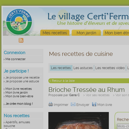
Mes recettes
Mon jardin
Mon bien êtr
Connexion
Mes recettes de cuisine
Me connecter
Les recettes
Les astuces
Les recettes vidéo
Je participe !
Je propose une recette
< Retour à la liste
Je propose une astuce
Brioche Tressée au Rhum
Mon livre recettes
Mon livre jardin
Proposée par
Gana C
> Voir ses recettes
> Voir son 
Mon livre bien-être
Je crée mon blog !
Imprimer
Envoyer
Mon livre
Nos recettes
Recher
Apéritifs, amuses
bouche