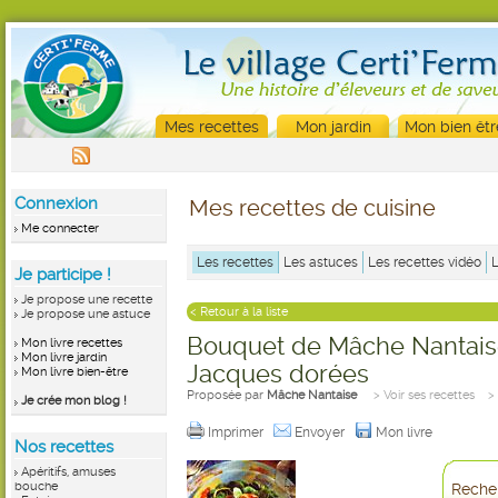
Mes recettes
Mon jardin
Mon bien êtr
Connexion
Mes recettes de cuisine
Me connecter
Les recettes
Les astuces
Les recettes vidéo
Je participe !
Je propose une recette
< Retour à la liste
Je propose une astuce
Bouquet de Mâche Nantaise
Mon livre recettes
Mon livre jardin
Jacques dorées
Mon livre bien-être
Proposée par
Mâche Nantaise
> Voir ses recettes
>
Je crée mon blog !
Imprimer
Envoyer
Mon livre
Nos recettes
Apéritifs, amuses
bouche
Recher