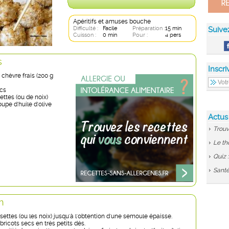
Apéritifs et amuses bouche
Difficulté :
Facile
Préparation :
15 min
Suive
Cuisson :
0 min
Pour :
4 pers
s
Inscri
chèvre frais (200 g
ecs
ettes (ou de noix)
oupe d'huile d'olive
Actus
Trouv
Le th
Quiz 
Santé
n
settes (ou les noix) jusqu'à l'obtention d'une semoule épaisse.
ricots secs en très petits dés.