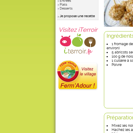
Entrées
Plats
Desserts
Je propose une recette
Visitez iTerroir
Ingrédient
1 fromage de 
environ)
5 abricots s
100 g de nois
1 cuillère à s
Poivre
Préparatio
Mixez les noi
Hachez les ab