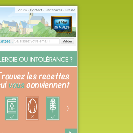
Forum
-
Contact
-
Partenaires
-
Presse
ettes :