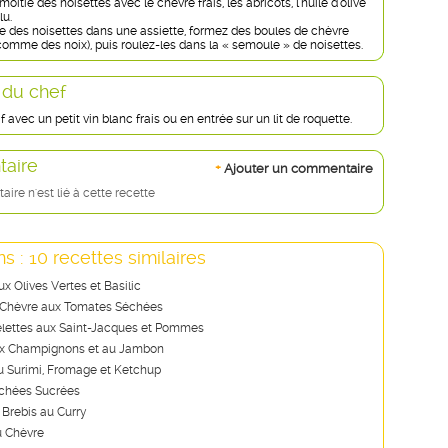
oitié des noisettes avec le chèvre frais, les abricots, l'huile d'olive
lu.
ste des noisettes dans une assiette, formez des boules de chèvre
comme des noix), puis roulez-les dans la « semoule » de noisettes.
 du chef
if avec un petit vin blanc frais ou en entrée sur un lit de roquette.
aire
+
Ajouter un commentaire
re n'est lié à cette recette
s : 10 recettes similaires
x Olives Vertes et Basilic
 Chèvre aux Tomates Séchées
telettes aux Saint-Jacques et Pommes
ux Champignons et au Jambon
au Surimi, Fromage et Ketchup
chées Sucrées
Brebis au Curry
u Chèvre