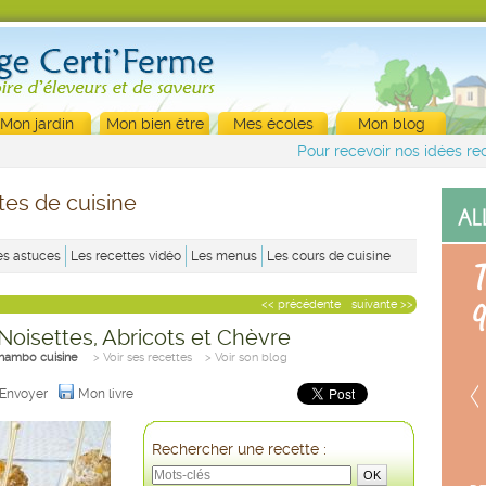
Mon jardin
Mon bien être
Mes écoles
Mon blog
Pour recevoir nos idées rec
tes de cuisine
es astuces
Les recettes vidéo
Les menus
Les cours de cuisine
<< précédente
suivante >>
Noisettes, Abricots et Chèvre
hambo cuisine
> Voir ses recettes
> Voir son blog
Envoyer
Mon livre
Rechercher une recette :