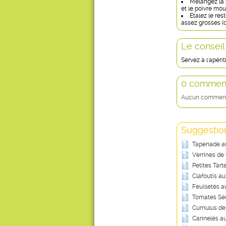
Mélangez la m
et le poivre mou
Etalez le re
assez grosses (
Le conseil
Servez à l'apérit
0 comment
Aucun commentai
Suggestion
Tapenade au
Verrines de
Petites Tar
Clafoutis a
Feuilletés 
Tomates Sé
Cumulus de 
Cannelés a