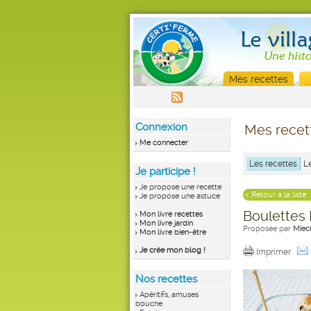
Mes recettes
Connexion
Mes recet
Me connecter
Les recettes
L
Je participe !
Je propose une recette
< Retour à la liste
Je propose une astuce
Boulettes 
Mon livre recettes
Mon livre jardin
Proposée par
Miec
Mon livre bien-être
Je crée mon blog !
Imprimer
Nos recettes
Apéritifs, amuses
bouche