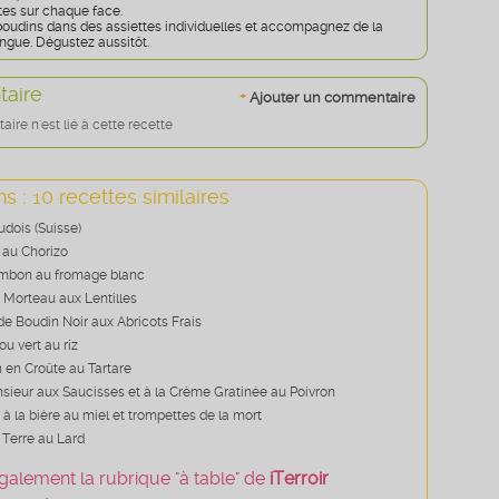
es sur chaque face.
boudins dans des assiettes individuelles et accompagnez de la
gue. Dégustez aussitôt.
aire
+
Ajouter un commentaire
re n'est lié à cette recette
s : 10 recettes similaires
udois (Suisse)
 au Chorizo
ambon au fromage blanc
 Morteau aux Lentilles
de Boudin Noir aux Abricots Frais
u vert au riz
n en Croûte au Tartare
ieur aux Saucisses et à la Crème Gratinée au Poivron
 à la bière au miel et trompettes de la mort
Terre au Lard
galement la rubrique "à table" de
iTerroir