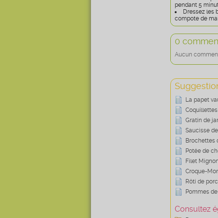
pendant 5 minut
Dressez les 
compote de man
0 comment
Aucun commentai
Suggestion
La papet va
Coquillettes
Gratin de j
Saucisse de
Brochettes 
Potée de cho
Filet Migno
Croque-Mons
Rôti de porc
Pommes de 
Consultez é