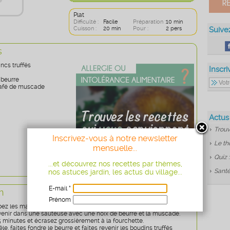
Plat
Difficulté :
Facile
Préparation :
10 min
Cuisson :
20 min
Pour :
2 pers
Suive
s
ncs truffés
Inscri
 beurre
 café de muscade
Actus
Trouv
Inscrivez-vous à notre newsletter
Le th
mensuelle...
Quiz 
...et découvrez nos recettes par thèmes,
Santé
nos astuces jardin, les actus du village...
E-mail *
n
Prénom
pez les mangues en petits dés.
Age
* obligatoire
evenir dans une sauteuse avec une noix de beurre et la muscade.
5 minutes et écrasez grossièrement à la fourchette.
e, faites fondre le beurre et faites revenir les boudins truffés