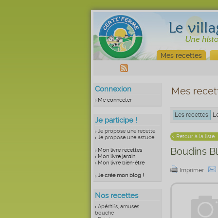
Mes recettes
Connexion
Mes recet
Me connecter
Les recettes
L
Je participe !
Je propose une recette
< Retour à la liste
Je propose une astuce
Boudins B
Mon livre recettes
Mon livre jardin
Mon livre bien-être
Imprimer
Je crée mon blog !
Nos recettes
Apéritifs, amuses
bouche