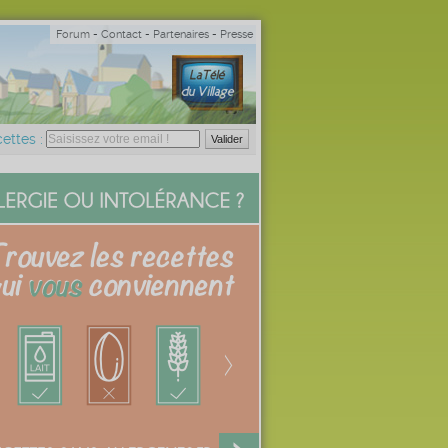
Forum
-
Contact
-
Partenaires
-
Presse
ettes :