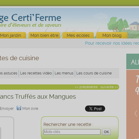
Mon jardin
Mon bien être
Mes écoles
Mon blog
Pour recevoir nos idées rec
tes de cuisine
es astuces
Les recettes vidéo
Les menus
Les cours de cuisine
<< précédente
suivante >>
lancs Truffés aux Mangues
Envoyer
Mon livre
Rechercher une recette :