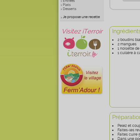
Entrées
Plats
Desserts
Je propose une recette
Visitez iTerroir
Ingrédient
2 boudins bla
2 mangues
1 noisette de
1 cuillère à
Préparatio
Pelez et cou
Faites-les r
Faites cuire 
Dans une poêl