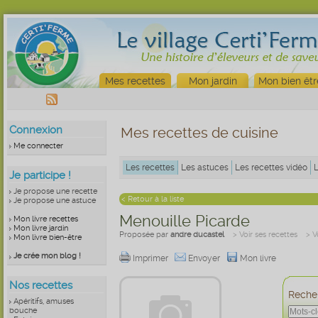
Mes recettes
Mon jardin
Mon bien êtr
Connexion
Mes recettes de cuisine
Me connecter
Les recettes
Les astuces
Les recettes vidéo
Je participe !
Je propose une recette
< Retour à la liste
Je propose une astuce
Menouille Picarde
Mon livre recettes
Mon livre jardin
Proposée par
andre ducastel
> Voir ses recettes
> V
Mon livre bien-être
Je crée mon blog !
Imprimer
Envoyer
Mon livre
Nos recettes
Recher
Apéritifs, amuses
bouche