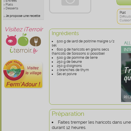
Entrées
Plats
Desserts
Plat
Je propose une recette
Difficult
Cuisson
Visitez iTerroir
Ingrédients
500 g de lard de poitrine maigre 1/2
sel
600 g de haricots en grains secs
(haricots de Soissons si possible)
500 g de pomme de terre
250 g de beurre
250 g d'oignons
2 branches de thym
Sel et poivre
Préparation
Faites tremper les haricots dans un
durant 12 heures.