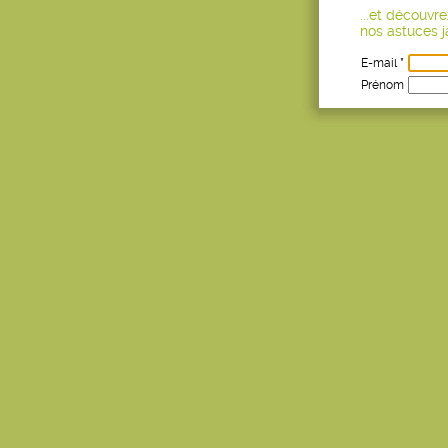
...et découvr
nos astuces ja
E-mail *
Prénom
Age