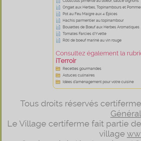
Couscous pimenté au boeuf, sauce oignons
Onglet aux Herbes, Topinambours et Pommes
Pot au Feu Maigre aux 4 Épices
Hachis parmentier au topinambour
Boulettes de Bœuf aux Herbes Aromatiques
Tomates Farcies d'Yvette
Rôti de boeuf mariné au vin rouge
Consultez également la rubriq
iTerroir
Recettes gourmandes
Astuces culinaires
Idées d’aménagement pour votre cuisine
Tous droits réservés certifer
Générale
Le Village certiferme fait partie 
village
ww