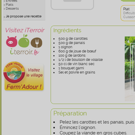
Entrées
Plats
Desserts
Plat
Difficult
Je propose une recette
Cuisson
Visitez iTerroir
Ingrédients
500 g de carottes
500 g de panais
1 oignon
600 g de joue de bœuf
100 g de lardons
1/2 l de bouillon de volaille
50 cl de vin blanc sec
1 bouquet garni
Sel et poivre en grains
Préparation
Pelez les carottes et les panais, pui
Émincez l’oignon.
Coupez la viande en gros cubes.