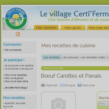
Mes recettes
Mon jardin
Mon bien êtr
Connexion
Mes recettes de cuisine
Me connecter
Les recettes
Les astuces
Les recettes vidéo
Je participe !
Je propose une recette
< Retour à la liste
Je propose une astuce
Bœuf Carottes et Panais
Mon livre recettes
Mon livre jardin
Mon livre bien-être
Imprimer
Envoyer
Mon livre
Je crée mon blog !
Nos recettes
Recher
Apéritifs, amuses
bouche