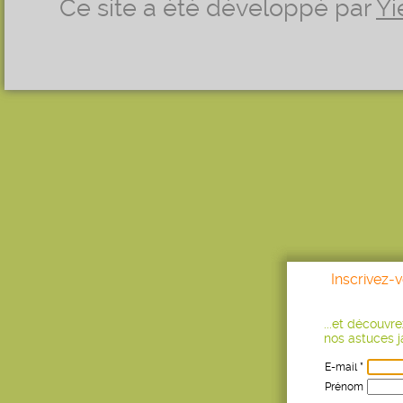
Ce site a été développé par
Yi
Inscrivez-
...et découvr
nos astuces ja
E-mail *
Prénom