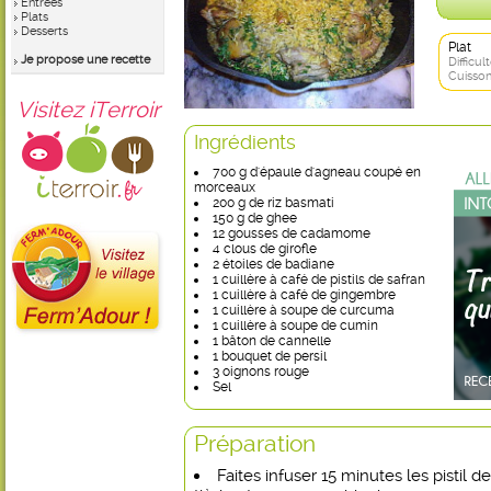
Entrées
Plats
Desserts
Plat
Je propose une recette
Difficult
Cuisson
Visitez iTerroir
Ingrédients
700 g d'épaule d'agneau coupé en
morceaux
200 g de riz basmati
150 g de ghee
12 gousses de cadamome
4 clous de girofle
2 étoiles de badiane
1 cuillère à café de pistils de safran
1 cuillère à café de gingembre
1 cuillère à soupe de curcuma
1 cuillère à soupe de cumin
1 bâton de cannelle
1 bouquet de persil
3 oignons rouge
Sel
Préparation
Faites infuser 15 minutes les pistil d