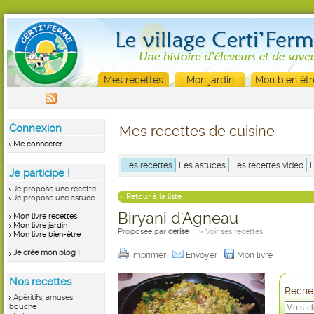
Mes recettes
Mon jardin
Mon bien êtr
Connexion
Mes recettes de cuisine
Me connecter
Les recettes
Les astuces
Les recettes vidéo
Je participe !
Je propose une recette
< Retour à la liste
Je propose une astuce
Biryani d'Agneau
Mon livre recettes
Mon livre jardin
Proposée par
cerise
> Voir ses recettes
Mon livre bien-être
Je crée mon blog !
Imprimer
Envoyer
Mon livre
Nos recettes
Recher
Apéritifs, amuses
bouche