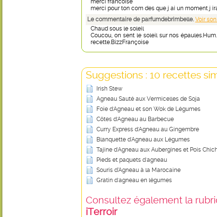
merci francoise
merci pour ton com des que j ai un moment j irai
Le commentaire de parfumdebrimbelle.
Voir son
Chaud sous le soleil
Coucou, on sent le soleil sur nos épaules.Hum
recette.BizzFrançoise
Suggestions : 10 recettes sim
Irish Stew
Agneau Sauté aux Vermicelles de Soja
Foie d'Agneau et son Wok de Légumes
Côtes d'Agneau au Barbecue
Curry Express d'Agneau au Gingembre
Blanquette d'Agneau aux Légumes
Tajine d'Agneau aux Aubergines et Pois Chic
Pieds et paquets d'agneau
Souris d’Agneau à la Marocaine
Gratin d'agneau en légumes
Consultez également la rubriq
iTerroir