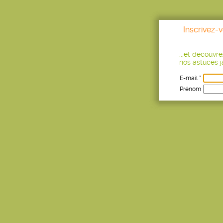
Inscrivez-
...et découvr
nos astuces ja
E-mail *
Prénom
Age