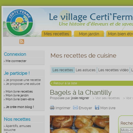
Mes recettes
Mon jardin
Mon bien êtr
Connexion
Mes recettes de cuisine
Me connecter
Les recettes
Les astuces
Les recettes vidéo
Je participe !
Je propose une recette
< Retour à la liste
Je propose une astuce
Bagels à la Chantilly
Mon livre recettes
Mon livre jardin
Proposée par
josie reigner
> Voir ses recettes
> Voir
Mon livre bien-être
Je crée mon blog !
Imprimer
Envoyer
Mon livre
Nos recettes
Recher
Apéritifs, amuses
bouche