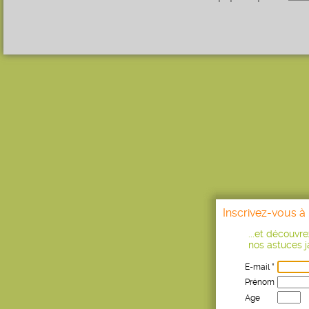
Inscrivez-vous à 
...et découvr
nos astuces ja
E-mail *
Prénom
Age