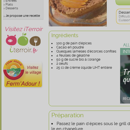
Entrées
Plats
Desserts
Desser
Je propose une recette
Difficult
Cuisson
Visitez iTerroir
Ingrédients
100 g de pain d'épices
Cacao en poudre
Quelques lamelles d'écorces confites
4 feuilles de gélatine
50 g de sucre bio à l'orange
2 oeufs
25 cl de crème liquide UHT entière
Préparation
Passez le pain d'épices sous le grill 
le en chapelure.