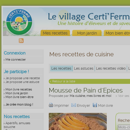
Mes recettes
Mon jardin
Mon bien êtr
Connexion
Mes recettes de cuisine
Me connecter
Les recettes
Les astuces
Les recettes vidéo
Je participe !
Je propose une recette
< Retour à la liste
Je propose une astuce
Mousse de Pain d'Epices
Mon livre recettes
Mon livre jardin
Proposée par
Ma cuisine, mes livres et moi
> Voir ses
Mon livre bien-être
Je crée mon blog !
Imprimer
Envoyer
Mon livre
Nos recettes
Recher
Apéritifs, amuses
bouche