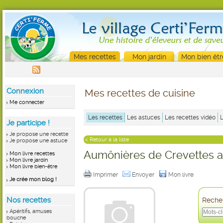
Mes recettes
Mon jardin
Mon bien êtr
Connexion
Mes recettes de cuisine
Me connecter
Les recettes
Les astuces
Les recettes vidéo
Je participe !
Je propose une recette
< Retour à la liste
Je propose une astuce
Aumônières de Crevettes a
Mon livre recettes
Mon livre jardin
Mon livre bien-être
Imprimer
Envoyer
Mon livre
Je crée mon blog !
Nos recettes
Recher
Apéritifs, amuses
bouche