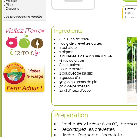
Entrées
Plats
Desserts
Entrée
Difficult
Je propose une recette
Cuisson
Visitez iTerroir
Ingrédients
4 feuilles de brick
300 g de crevettes cuites
1 échalote
1 oignon
2 cuillères à café d'huile d'olive
½ jus de citron
Sel et poivre
Pour le pesto :
1 bouquet de basilic
1 gousse d’ail
30 g de pignons de pin
30 g de parmesan
10 cl d’huile d’olive
Préparation
Préchauffez le four à 210°C, thermost
Décortiquez les crevettes.
Hachez l'oignon et l'échalote.