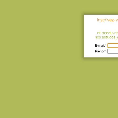
Inscrivez-
...et découvr
nos astuces ja
E-mail *
Prénom
Age