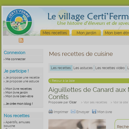
Mes recettes
Mon jardin
Mon bien êtr
Connexion
Mes recettes de cuisine
Me connecter
Les recettes
Les astuces
Les recettes vidéo
Je participe !
Je propose une recette
< Retour à la liste
Je propose une astuce
Aiguillettes de Canard au
Mon livre recettes
Mon livre jardin
Confits
Mon livre bien-être
Proposée par
Cicar
> Voir ses recettes
> Voir le sit
Je crée mon blog !
Imprimer
Envoyer
Mon livre
Nos recettes
Apéritifs, amuses
bouche
Recher