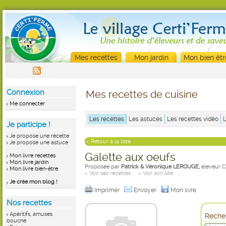
Mes recettes
Mon jardin
Mon bien êtr
Connexion
Mes recettes de cuisine
Me connecter
Les recettes
Les astuces
Les recettes vidéo
Je participe !
Je propose une recette
< Retour à la liste
Je propose une astuce
Galette aux oeufs
Mon livre recettes
Mon livre jardin
Proposée par
Patrick & Véronique LEROUGE,
éleveur C
Mon livre bien-être
> Voir ses recettes
> Voir son site
Je crée mon blog !
Imprimer
Envoyer
Mon livre
Nos recettes
Apéritifs, amuses
Recher
bouche