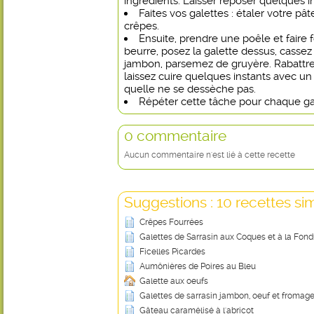
ingrédients. Laisser reposer quelques in
Faites vos galettes : étaler votre p
crêpes.
Ensuite, prendre une poêle et faire
beurre, posez la galette dessus, cassez 
jambon, parsemez de gruyère. Rabattre 
laissez cuire quelques instants avec u
quelle ne se dessèche pas.
Répéter cette tâche pour chaque ga
0 commentaire
Aucun commentaire n'est lié à cette recette
Suggestions : 10 recettes sim
Crêpes Fourrées
Galettes de Sarrasin aux Coques et à la Fon
Ficelles Picardes
Aumônières de Poires au Bleu
Galette aux oeufs
Galettes de sarrasin jambon, oeuf et fromag
Gâteau caramélisé à l'abricot